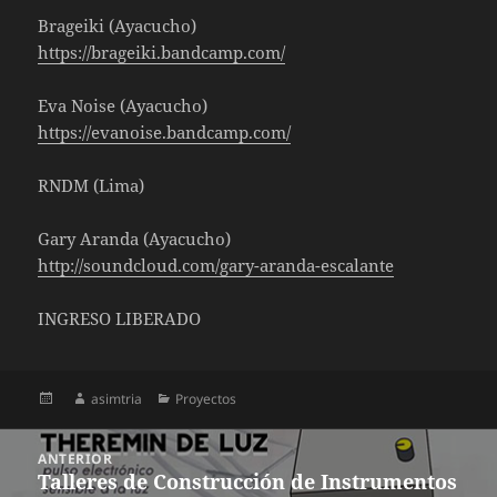
Brageiki (Ayacucho)
https://
brageiki.bandcamp.com/
Eva Noise (Ayacucho)
https://
evanoise.bandcamp.com/
RNDM (Lima)
Gary Aranda (Ayacucho)
http://soundcloud.com/
gary-aranda-escalante
INGRESO LIBERADO
Publicado
Autor
Categorías
asimtria
Proyectos
el
Navegación
ANTERIOR
de
Talleres de Construcción de Instrumentos
Entrada
entradas