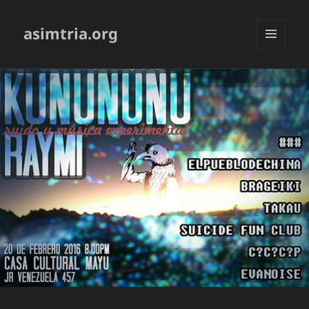
asimtria.org
MENÚ
Y
WIDGETS