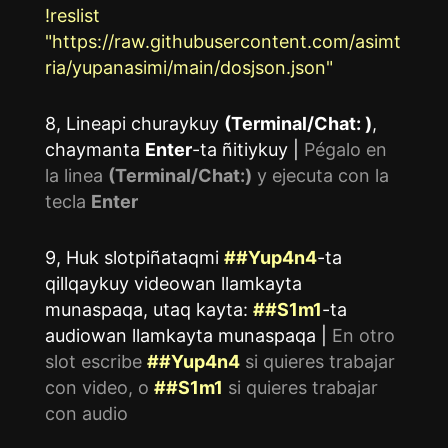
!reslist
"https://raw.githubusercontent.com/asimt
ria/yupanasimi/main/dosjson.json"
8, Lineapi churaykuy
(Terminal/Chat: )
,
chaymanta
Enter
-ta ñitiykuy |
Pégalo en
la linea
(Terminal/Chat:)
y ejecuta con la
tecla
Enter
9, Huk slotpiñataqmi
##Yup4n4
-ta
qillqaykuy videowan llamkayta
munaspaqa, utaq kayta:
##S1m1
-ta
audiowan llamkayta munaspaqa |
En otro
slot escribe
##Yup4n4
si quieres trabajar
con video, o
##S1m1
si quieres trabajar
con audio