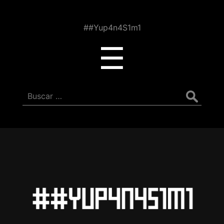
##Yup4n4S1m1
Menu
☰
Buscar: