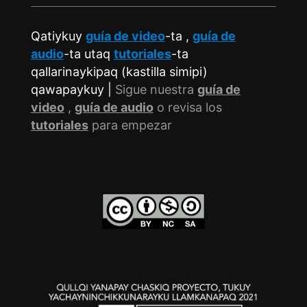
Qatiykuy
guía de video
-ta ,
guía de
audio
-ta utaq
tutoriales
-ta
qallarinaykipaq (kastilla simipi)
qawapaykuy |
Sigue nuestra
guía de
video
,
guía de audio
o revisa los
tutoriales
para empezar