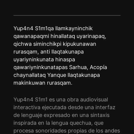
Yup4n4 S1m1qa llamkayninchik
qawanapaqmi hinallataq uyarinapaq,
qichwa siminchikpi kipukunawan
rurasqam, anti llaqtakunapa
uyariyninkunata hinaspa
qawariyninkunatapas Sarhua, Acopía
chaynallataq Yanque llaqtakunapa
makinkuwan rurasqam.
Yup4n4 S1m1 es una obra audiovisual
interactiva ejecutada desde una interfaz
de lenguaje expresado en una sintaxis
inspirada en la lengua quechua, que
procesa sonoridades propias de los andes