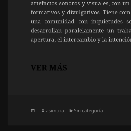
artefactos sonoros y visuales, con un
formativos y divulgativos. Tiene com
una comunidad con inquietudes son
desarrollan paralelamente un traba
apertura, el intercambio y la intenci
VER MÁS
Publicado
Autor
Categorías
asimtria
Sin categoría
el