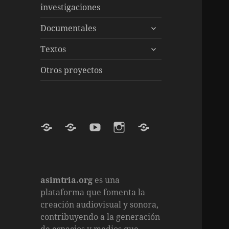
el
inferior
investigaciones
menú
expande
inferior
Documentales
el
expande
menú
Textos
el
inferior
menú
Otros proyectos
inferior
Mastodon
Internet
YouTube
Instagram
TikTok
Archive
asimtria.org
es una
plataforma que fomenta la
creación audiovisual y sonora,
contribuyendo a la generación