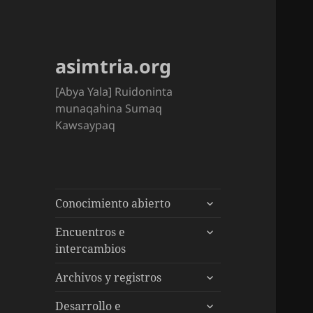
asimtria.org
[Abya Yala] Ruidoninta
munaqahina Sumaq
Kawsaypaq
expande
Conocimiento abierto
el
expande
menú
Encuentros e
el
inferior
intercambios
menú
expande
inferior
Archivos y registros
el
expande
menú
Desarrollo e