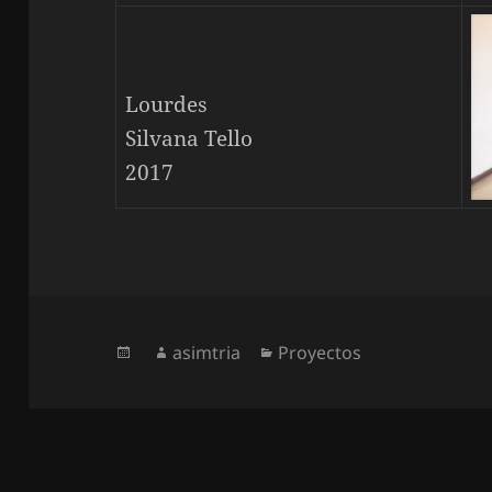
Lourdes
Silvana Tello
2017
Publicado
Autor
Categorías
asimtria
Proyectos
el