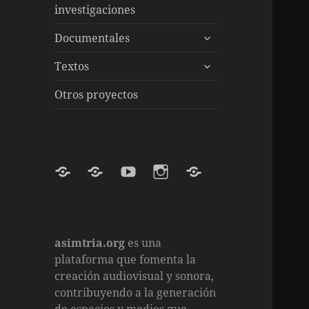
el
inferior
investigaciones
menú
expande
inferior
Documentales
el
expande
menú
Textos
el
inferior
menú
Otros proyectos
inferior
Mastodon
Internet
YouTube
Instagram
TikTok
Archive
asimtria.org
es una
plataforma que fomenta la
creación audiovisual y sonora,
contribuyendo a la generación