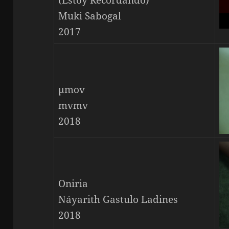
(Estoy Recordando)
Muki Sabogal
2017
μmov
mvmv
2018
Oniria
Náyarith Gastulo Ladines
2018