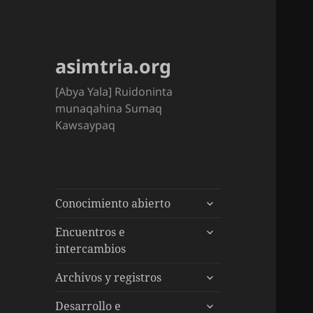
asimtria.org
[Abya Yala] Ruidoninta
munaqahina Sumaq
Kawsaypaq
expande
Conocimiento abierto
el
expande
menú
Encuentros e
el
inferior
intercambios
menú
expande
inferior
Archivos y registros
el
expande
menú
Desarrollo e