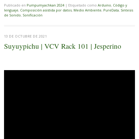
Publicado en
Pumpumyachkan 2024
|
Etiquetado como
Arduino
,
Código y
lenguaje
,
Composición asistida por datos
,
Medio Ambiente
,
PureData
,
Sintesis
de Sonido
,
Sonificación
13 DE OCTUBRE DE 2021
Suyuypichu | VCV Rack 101 | Jesperino