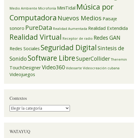
Música por
MiniTidal
Medio Ambiente
Microfonía
Computadora
Nuevos Medios
Paisaje
PureData
sonoro
Realidad Extendida
Realidad Aumentada
Realidad Virtual
Redes GAN
Receptor de radio
Seguridad Digital
Sintesis de
Redes Sociales
Software Libre
Sonido
SuperCollider
Theremin
Video360
TouchDesigner
Videoarte
Videocreación cubana
Videojuegos
Contextos
Contextos
WATAYUQ