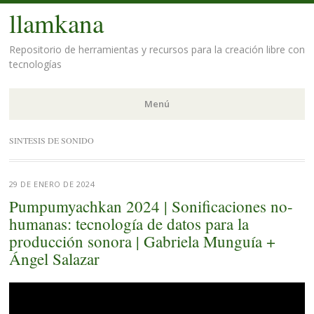
llamkana
Repositorio de herramientas y recursos para la creación libre con
tecnologías
Menú
Saltar
SINTESIS DE SONIDO
al
contenido.
29 DE ENERO DE 2024
Pumpumyachkan 2024 | Sonificaciones no-
humanas: tecnología de datos para la
producción sonora | Gabriela Munguía +
Ángel Salazar