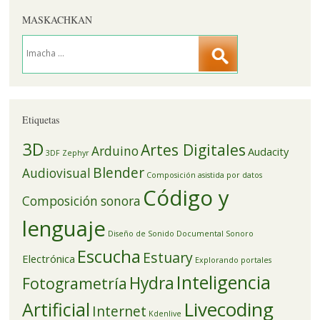
MASKACHKAN
Etiquetas
3D
Artes Digitales
Arduino
Audacity
3DF Zephyr
Blender
Audiovisual
Composición asistida por datos
Código y
Composición sonora
lenguaje
Diseño de Sonido
Documental Sonoro
Escucha
Estuary
Electrónica
Explorando portales
Inteligencia
Hydra
Fotogrametría
Livecoding
Artificial
Internet
Kdenlive