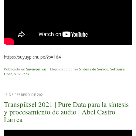
https://suyuypichu.pe/?p=164
Publicado en
Suyuypichu?
|
Etiquetado como
Sintesis de Sonido
,
Software
Libre
,
VCV Rack
18 DE FEBRERO DE 2021
Transpiksel 2021 | Pure Data para la síntesis
y procesamiento de audio | Abel Castro
Larrea