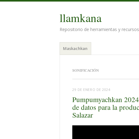
llamkana
Repositorio de herramientas y recursos 
Menú
Saltar
Maskachkan
al
contenido.
SONIFICACIÓN
29 DE ENERO DE 2024
Pumpumyachkan 2024 |
de datos para la produ
Salazar