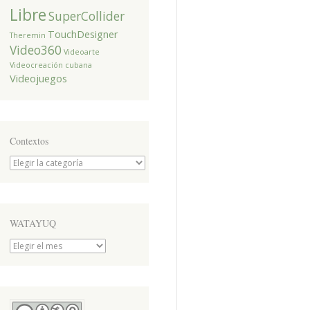
Libre
SuperCollider
TouchDesigner
Theremin
Video360
Videoarte
Videocreación cubana
Videojuegos
Contextos
Contextos
WATAYUQ
WATAYUQ