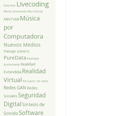
Livecoding
Kdenlive
Medio Ambiente
Microfonía
Música
MiniTidal
por
Computadora
Nuevos Medios
Paisaje sonoro
PureData
Realidad
Realidad
Aumentada
Realidad
Extendida
Virtual
Receptor de radio
Redes GAN
Redes
Seguridad
Sociales
Digital
Sintesis de
Software
Sonido