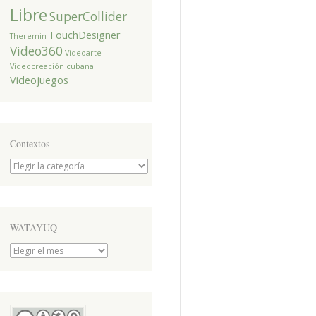
Libre
SuperCollider
TouchDesigner
Theremin
Video360
Videoarte
Videocreación cubana
Videojuegos
Contextos
Contextos
WATAYUQ
WATAYUQ