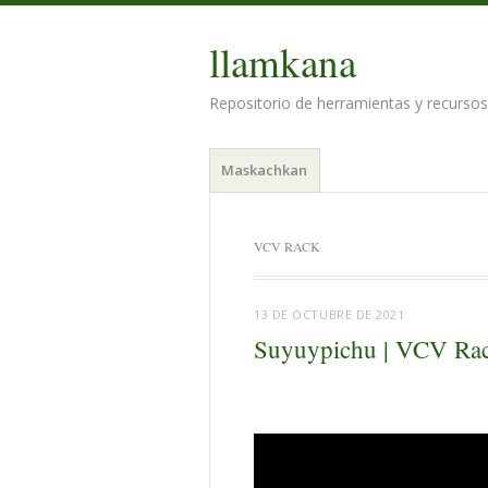
llamkana
Repositorio de herramientas y recursos 
Menú
Saltar
Maskachkan
al
contenido.
VCV RACK
13 DE OCTUBRE DE 2021
Suyuypichu | VCV Rack