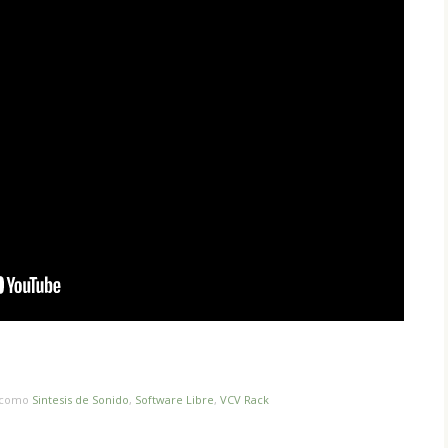
o como
Sintesis de Sonido
,
Software Libre
,
VCV Rack