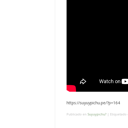
https://suyuypichu.pe/?p=164
Publicado en
Suyuypichu?
|
Etiquetad