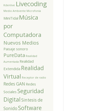
Livecoding
Kdenlive
Medio Ambiente
Microfonía
Música
MiniTidal
por
Computadora
Nuevos Medios
Paisaje sonoro
PureData
Realidad
Realidad
Aumentada
Realidad
Extendida
Virtual
Receptor de radio
Redes GAN
Redes
Seguridad
Sociales
Digital
Sintesis de
Software
Sonido