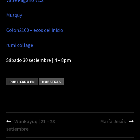
Valle Pagano V1.2
Musquy
Colon2100 – ecos del inicio
rumi collage
Sábado 30 setiembre | 4 – 8pm
PUBLICADO EN
MUESTRAS
Navegación
Wankayuq | 21 – 23
María Jesús
de
setiembre
entradas