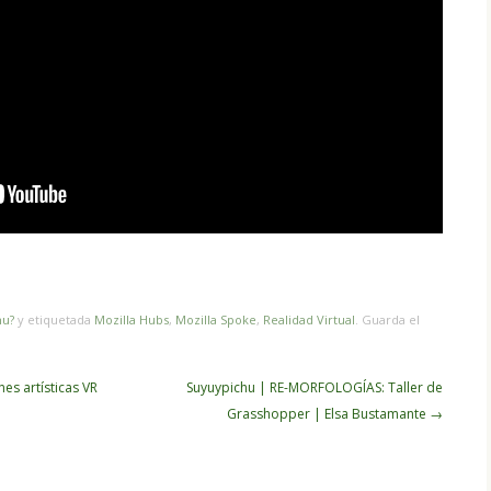
hu?
y etiquetada
Mozilla Hubs
,
Mozilla Spoke
,
Realidad Virtual
. Guarda el
es artísticas VR
Suyuypichu | RE-MORFOLOGÍAS: Taller de
Grasshopper | Elsa Bustamante
→