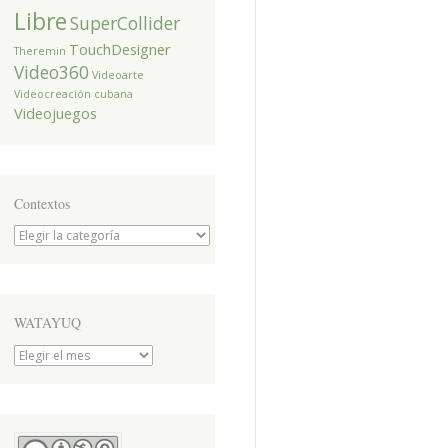
Libre
SuperCollider
TouchDesigner
Theremin
Video360
Videoarte
Videocreación cubana
Videojuegos
Contextos
Contextos
WATAYUQ
WATAYUQ