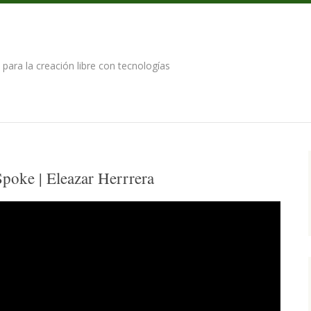
para la creación libre con tecnologías
A
poke | Eleazar Herrrera