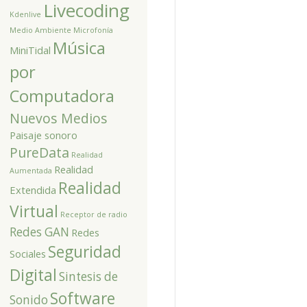
Livecoding
Kdenlive
Medio Ambiente
Microfonía
Música
MiniTidal
por
Computadora
Nuevos Medios
Paisaje sonoro
PureData
Realidad
Realidad
Aumentada
Realidad
Extendida
Virtual
Receptor de radio
Redes GAN
Redes
Seguridad
Sociales
Digital
Sintesis de
Software
Sonido