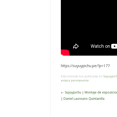
https://suyuypichu.pe/?p=177
Esta entrada fue publicada en
Suyuypic
enlace permanente
.
Navegador
←
Suyuypichu | Montaje de exposicion
de
| Daniel Laureano Quintanilla
artículos