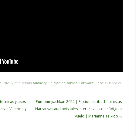
el 2021
y etiquetada
Audacity
,
Edición de sonido
,
Software Libre
. Guarda el
técnicas y usos
Pumpumyachkan 2022 | Ficciones ciberfeministas.
nessa Valencia y
Narrativas audiovisuales interactivas con código al
vuelo | Marianne Teixido
→