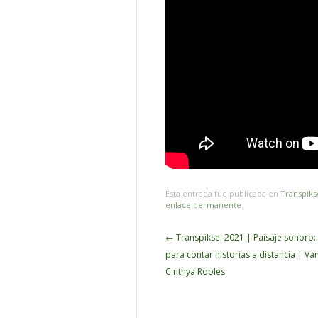
Esta entrada fue publicada en
Transpiks
enlace permanente
.
Navegador
←
Transpiksel 2021 | Paisaje sonoro: 
de
para contar historias a distancia | Va
artículos
Cinthya Robles