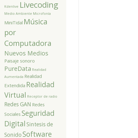
Livecoding
Kdenlive
Medio Ambiente
Microfonía
Música
MiniTidal
por
Computadora
Nuevos Medios
Paisaje sonoro
PureData
Realidad
Realidad
Aumentada
Realidad
Extendida
Virtual
Receptor de radio
Redes GAN
Redes
Seguridad
Sociales
Digital
Sintesis de
Software
Sonido