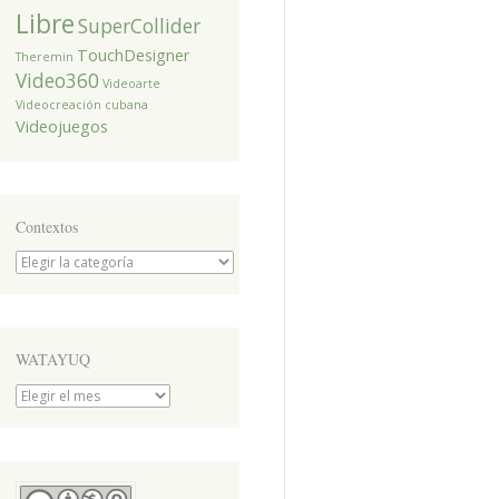
Libre
SuperCollider
TouchDesigner
Theremin
Video360
Videoarte
Videocreación cubana
Videojuegos
Contextos
Contextos
WATAYUQ
WATAYUQ