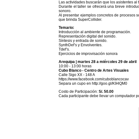
Las actividades buscarán que los asistentes al 
Durante el taller se ofrecerá una breve introd
sonoro.
Al presentar ejemplos concretos de procesos so
que brinda SuperCollider.
Temario:
Introducción al ambiente de programación.
Representación digital del sonido.
Síntesis y entrada de sonido.
SynthDef’s y Envolventes.
Tdef’s.
Ejercicios de improvisación sonora
Arequipa | martes 28 a miércoles 29 de abril
10:00 - 13:00 horas
Cubo Blanco - Centro de Artes Visuales
Calle Sigo XX - 148 A
https://www.facebook.com/cuboblancocav
Separa un cupo en
http://goo.gl/K94QM0
Costo de Participación:
S/. 50.00
Cada participante debe llevar un computador por