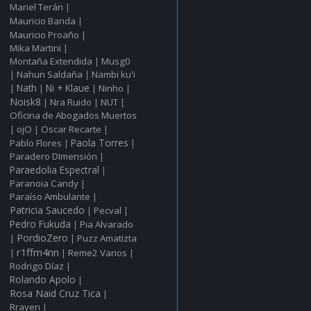
Mariel Terán
|
Mauricio Banda
|
Mauricio Proaño
|
Mika Martini
|
Montaña Extendida
Musg0
|
Nahun Saldaña
Nambi ku'i
|
|
Nath
Ni + Klaue
Ninho
|
|
|
|
Noisk8
Nra Ruido
NUT
|
|
|
Oficina de Abogados Muertos
ojO
Oscar Recarte
|
|
|
Pablo Flores
Paola Torres
|
|
Paradero DImensión
|
Paraedolia Espectral
|
Paranoia Candy
|
Paraíso Ambulante
|
Patricia Saucedo
Pecval
|
|
Pedro Fukuda
Pia Alvarado
|
PordioZero
Puzz Amatizta
|
|
r1ffm4nn
Reme2 Varios
|
|
|
Rodrigo Díaz
|
Rolando Apolo
|
Rosa Naid Cruz Tica
|
Rrayen
|