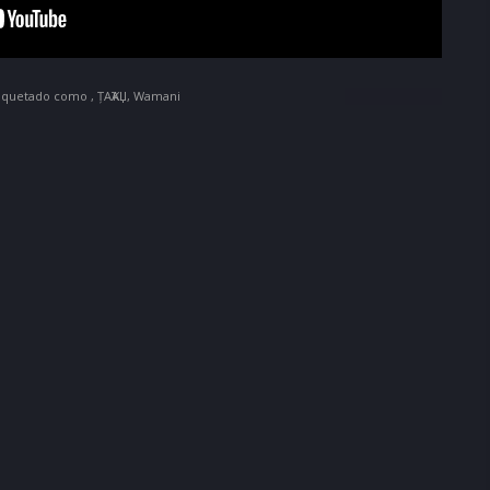
tiquetado como
,
ȚAҠAЏ
,
Wamani