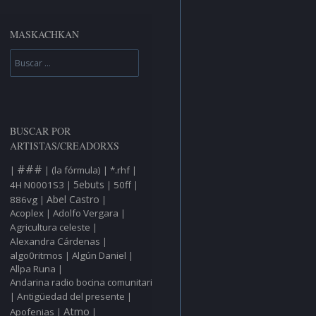
MASKACHKAN
Buscar
BUSCAR POR
ARTISTAS/CREADORXS
###
(la fórmula)
*.rhf
|
|
|
|
5ebuts
4H N0001S3
50ff
|
|
|
Abel Castro
886vg
|
|
Acoplex
Adolfo Vergara
|
|
Agricultura celeste
|
Alexandra Cárdenas
|
algo0ritmos
Algún Daniel
|
|
Allpa Runa
|
Andarina radio bocina comunitaria
Antigüedad del presente
|
|
Atmo
Apofenias
|
|