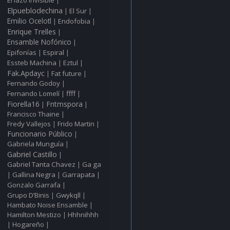
|
Elpueblodechina
El Sur
|
|
Emilio Ocelotl
Endofobia
|
|
Enrique Trelles
|
Ensamble Nofónico
|
Epifonías
Espiral
|
|
Essteb Machina
Eztul
|
|
Fak.Apdayc
Fat future
|
|
Fernando Godoy
|
ffff
Fernando Lomelí
|
|
Fiorella16
Fntmspora
|
|
Francisco Thaine
|
Fredy Vallejos
Frido Martin
|
|
Funcionario Público
|
Gabriela Munguía
|
Gabriel Castillo
|
Gabriel Tanta Chavez
Ga ga
|
Gallina Negra
Garrapata
|
|
|
Gonzalo Garrafa
|
Grupo D’Binis
Gwykqll
|
|
Hambato Noise Ensamble
|
Hamilton Mestizo
Hhhnihhh
|
Hogareño
|
|