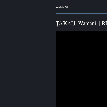
WAMANI
ȚAҠAЏ, Wamani,
| R