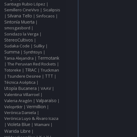
Santiago Rubio López
|
Semillero CineVivo
Sicalipsis
|
Silvana Tello
Sinfocaos
|
|
|
Sintonía Muerta
|
smosgasbord
|
Sonidazo la Verga
|
StereoCultivos
|
Sudaka Code
Sullky
|
|
Summa
Synthtoys
|
|
Tania Alejandra
Termotank
|
The Peruvian Red Rockets
|
|
Totoreke
TRIAC
Truckman
|
|
TTT
Tsundere Desiree
|
|
|
Técnica Aséptica
|
Utopía Bucanera
VAAV
|
|
Valentina Villarroel
|
Valparaíso
Valeria Aragón
|
|
Vermillion
Veloprtktr
|
|
Verónica Daniela
|
Verónica Luyo & Álvaro Icaza
Violeta Blue
Wamani
|
|
|
Warida Libre
|