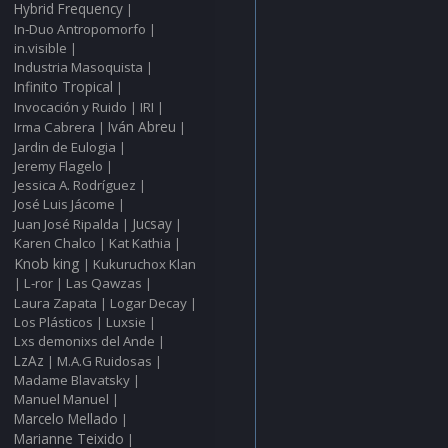
Hybrid Frequency
|
In‑Duo Antropomorfo
|
in.visible
|
Industria Masoquista
|
Infinito Tropical
|
Invocación y Ruido
IRI
|
|
Irma Cabrera
Iván Abreu
|
|
Jardin de Eulogia
|
Jeremy Flagelo
|
Jessica A. Rodríguez
|
José Luis Jácome
|
Juan José Ripalda
Jucsay
|
|
Karen Chalco
Kat Kathia
|
|
Knob king
Kukuruchox Klan
|
L‑ror
Las Qawzas
|
|
|
Laura Zapata
Logar Decay
|
|
Los Plásticos
Luxsie
|
|
Lxs demonixs del Ande
|
LzAz
M.A.G Ruidosas
|
|
Madame Blavatsky
|
Manuel Manuel
|
Marcelo Mellado
|
Marianne Teixido
|