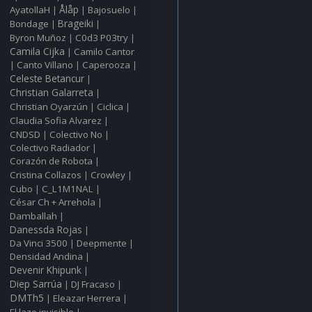
Ålåp
AyatollaH
Bajosuelo
|
|
|
Bondage
Brageiki
|
|
Byron Muñoz
C0d3 P03try
|
|
Camila Cijka
Camilo Cantor
|
Canto Villano
Caperooza
|
|
|
Celeste Betancur
|
Christian Galarreta
|
Christian Oyarzún
Ciclica
|
|
Claudia Sofia Alvarez
|
CNDSD
Colectivo No
|
|
Colectivo Radiador
|
Corazón de Robota
|
Cristina Collazos
Crowley
|
|
Cubo
C_L1M1NAL
|
|
César Ch + Arrehola
|
Damballah
|
Danessda Rojas
|
Da Vinci 3500
Deepmente
|
|
Densidad Andina
|
Devenir Khipunk
|
Diep Sarrúa
DJ Fracaso
|
|
DMTh5
Eleazar Herrera
|
|
El lazo invisible