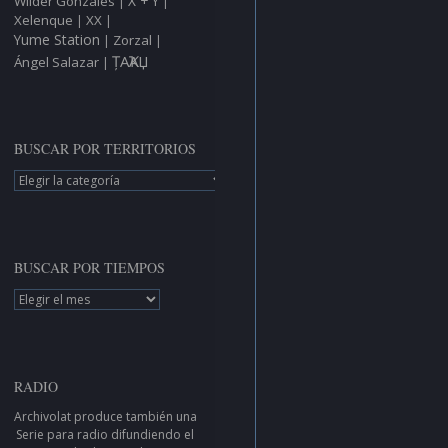
X + Y
Wilder Gonzáles
|
|
Xelenque
XX
|
|
Yume Station
Zorzal
|
|
ȚAҠAЏ
Ángel Salazar
|
BUSCAR POR TERRITORIOS
BUSCAR
POR
TERRITORIOS
BUSCAR POR TIEMPOS
BUSCAR
POR
TIEMPOS
RADIO
Archivolat produce también una
Serie para radio
difundiendo el