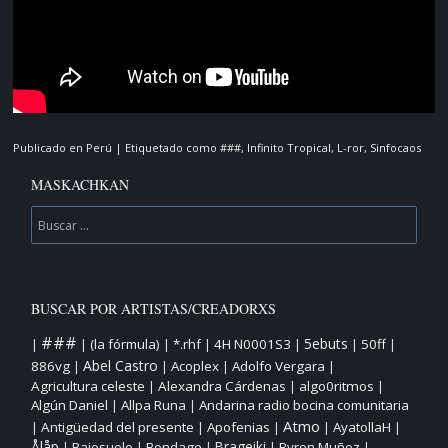
Publicado en
Perú
|
Etiquetado como
###
,
Infinito Tropical
,
L-ror
,
Sinfocaos
MASKACHKAN
Buscar
BUSCAR POR ARTISTAS/CREADORXS
###
5ebuts
(la fórmula)
*.rhf
4H N0001S3
50ff
|
|
|
|
|
|
|
Abel Castro
886vg
Acoplex
Adolfo Vergara
|
|
|
|
Agricultura celeste
Alexandra Cárdenas
algo0ritmos
|
|
|
Algún Daniel
Allpa Runa
Andarina radio bocina comunitaria
|
|
Atmo
Antigüedad del presente
Apofenias
AyatollaH
|
|
|
|
|
Ålåp
Bajosuelo
Bondage
Brageiki
Byron Muñoz
|
|
|
|
|