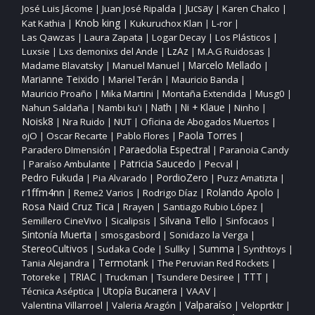
José Luis Jácome
Juan José Ripalda
Jucsay
Karen Chalco
|
|
|
|
Knob king
Kat Kathia
Kukuruchox Klan
L‑ror
|
|
|
|
Las Qawzas
Laura Zapata
Logar Decay
Los Plásticos
|
|
|
|
Luxsie
Lxs demonixs del Ande
LzAz
M.A.G Ruidosas
|
|
|
|
Madame Blavatsky
Manuel Manuel
Marcelo Mellado
|
|
|
Marianne Teixido
Mariel Terán
Mauricio Banda
|
|
|
Mauricio Proaño
Mika Martini
Montaña Extendida
Musg0
|
|
|
|
Nahun Saldaña
Nambi ku'i
Nath
Ni + Klaue
Ninho
|
|
|
|
|
Noisk8
Nra Ruido
NUT
Oficina de Abogados Muertos
|
|
|
|
ojO
Oscar Recarte
Pablo Flores
Paola Torres
|
|
|
|
Paraedolia Espectral
Paradero DImensión
Paranoia Candy
|
|
Patricia Saucedo
Paraíso Ambulante
Pecval
|
|
|
|
PordioZero
Pedro Fukuda
Pia Alvarado
Puzz Amatizta
|
|
|
|
r1ffm4nn
Reme2 Varios
Rodrigo Díaz
Rolando Apolo
|
|
|
|
Rosa Naid Cruz Tica
Rrayen
Santiago Rubio López
|
|
|
Silvana Tello
Semillero CineVivo
Sicalipsis
Sinfocaos
|
|
|
|
Sintonía Muerta
smosgasbord
Sonidazo la Verga
|
|
|
StereoCultivos
Sudaka Code
Sullky
Summa
Synthtoys
|
|
|
|
|
Tania Alejandra
Termotank
The Peruvian Red Rockets
|
|
|
TTT
Totoreke
TRIAC
Truckman
Tsundere Desiree
|
|
|
|
|
Utopía Bucanera
Técnica Aséptica
VAAV
|
|
|
Valparaíso
Valentina Villarroel
Valeria Aragón
Veloprtktr
|
|
|
|