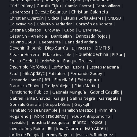
Camila Cijka
C0d3 P03try
Camilo Cantor
Canto Villano
|
|
|
|
Christian Galarreta
Caperooza
Celeste Betancur
|
|
|
Christian Oyarzún
Ciclica
Claudia Sofia Alvarez
CNDSD
|
|
|
|
Colectivo No
Colectivo Radiador
Corazón de Robota
|
|
|
Cristina Collazos
Crowley
Cubo
C_L1M1NAL
|
|
|
|
César Ch + Arrehola
Damballah
Danessda Rojas
|
|
|
Da Vinci 3500
Deepmente
Densidad Andina
|
|
|
DMTh5
Devenir Khipunk
Diep Sarrúa
DJ Fracaso
|
|
|
|
Elpueblodechina
Eleazar Herrera
El lazo invisible
El Sur
|
|
|
|
Enrique Trelles
Emilio Ocelotl
Endofobia
|
|
|
Ensamble Nofónico
Epifonías
Espiral
Essteb Machina
|
|
|
|
Fak.Apdayc
Eztul
Fat future
Fernando Godoy
|
|
|
|
ffff
Fiorella16
Fntmspora
Fernando Lomelí
|
|
|
|
Francisco Thaine
Fredy Vallejos
Frido Martin
|
|
|
Funcionario Público
Gabriel Castillo
Gabriela Munguía
|
|
|
Gabriel Tanta Chavez
Ga ga
Gallina Negra
Garrapata
|
|
|
|
Gonzalo Garrafa
Grupo D’Binis
Gwykqll
|
|
|
Hambato Noise Ensamble
Hamilton Mestizo
Hhhnihhh
|
|
|
Hogareño
Hybrid Frequency
In‑Duo Antropomorfo
|
|
|
Infinito Tropical
in.visible
Industria Masoquista
|
|
|
Invocación y Ruido
IRI
Irma Cabrera
Iván Abreu
|
|
|
|
Jardin de Eulogia
Jeremy Flagelo
Jessica A. Rodríguez
|
|
|