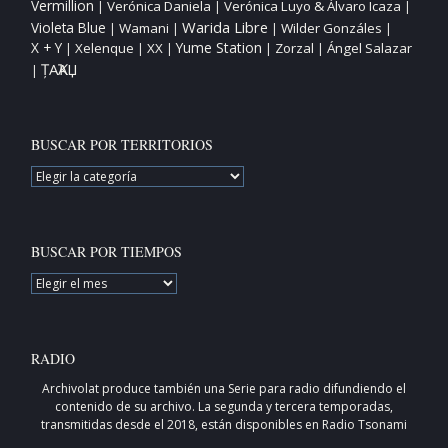
Vermillion
Verónica Daniela
Verónica Luyo & Álvaro Icaza
|
|
|
Warida Libre
Violeta Blue
Wamani
Wilder Gonzáles
|
|
|
|
X + Y
Yume Station
Xelenque
XX
Zorzal
Ángel Salazar
|
|
|
|
|
ȚAҠAЏ
|
BUSCAR POR TERRITORIOS
BUSCAR
POR
TERRITORIOS
BUSCAR POR TIEMPOS
BUSCAR
POR
TIEMPOS
RADIO
Archivolat produce también una
Serie para radio
difundiendo el
contenido de su archivo. La segunda y tercera temporadas,
transmitidas desde el 2018, están disponibles en
Radio Tsonami