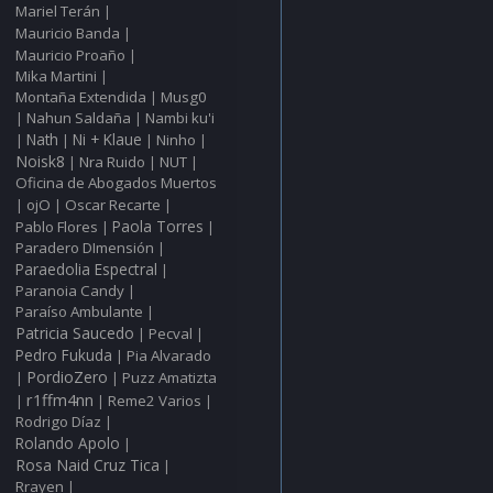
Mariel Terán
|
Mauricio Banda
|
Mauricio Proaño
|
Mika Martini
|
Montaña Extendida
Musg0
|
Nahun Saldaña
Nambi ku'i
|
|
Nath
Ni + Klaue
Ninho
|
|
|
|
Noisk8
Nra Ruido
NUT
|
|
|
Oficina de Abogados Muertos
ojO
Oscar Recarte
|
|
|
Pablo Flores
Paola Torres
|
|
Paradero DImensión
|
Paraedolia Espectral
|
Paranoia Candy
|
Paraíso Ambulante
|
Patricia Saucedo
Pecval
|
|
Pedro Fukuda
Pia Alvarado
|
PordioZero
Puzz Amatizta
|
|
r1ffm4nn
Reme2 Varios
|
|
|
Rodrigo Díaz
|
Rolando Apolo
|
Rosa Naid Cruz Tica
|
Rrayen
|