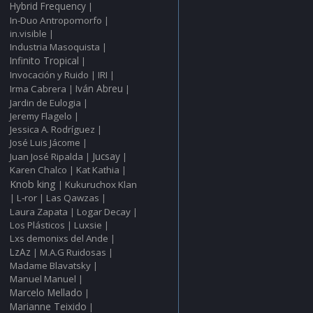
Hybrid Frequency
|
In‑Duo Antropomorfo
|
in.visible
|
Industria Masoquista
|
Infinito Tropical
|
Invocación y Ruido
IRI
|
|
Irma Cabrera
Iván Abreu
|
|
Jardin de Eulogia
|
Jeremy Flagelo
|
Jessica A. Rodríguez
|
José Luis Jácome
|
Juan José Ripalda
Jucsay
|
|
Karen Chalco
Kat Kathia
|
|
Knob king
Kukuruchox Klan
|
L‑ror
Las Qawzas
|
|
|
Laura Zapata
Logar Decay
|
|
Los Plásticos
Luxsie
|
|
Lxs demonixs del Ande
|
LzAz
M.A.G Ruidosas
|
|
Madame Blavatsky
|
Manuel Manuel
|
Marcelo Mellado
|
Marianne Teixido
|