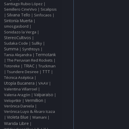
Santiago Rubio López
|
Semillero CineVivo
Sicalipsis
|
Silvana Tello
Sinfocaos
|
|
|
Sintonía Muerta
|
smosgasbord
|
Sonidazo la Verga
|
StereoCultivos
|
Sudaka Code
Sullky
|
|
Summa
Synthtoys
|
|
Tania Alejandra
Termotank
|
The Peruvian Red Rockets
|
|
Totoreke
TRIAC
Truckman
|
|
TTT
Tsundere Desiree
|
|
|
Técnica Aséptica
|
Utopía Bucanera
VAAV
|
|
Valentina Villarroel
|
Valparaíso
Valeria Aragón
|
|
Vermillion
Veloprtktr
|
|
Verónica Daniela
|
Verónica Luyo & Álvaro Icaza
Violeta Blue
Wamani
|
|
|
Warida Libre
|