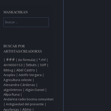
MASKACHKAN
Buscar
BUSCAR POR
ARTISTAS/CREADORXS
###
(la fórmula)
*.rhf
|
|
|
|
5ebuts
4H N0001S3
50ff
|
|
|
Abel Castro
886vg
|
|
Acoplex
Adolfo Vergara
|
|
Agricultura celeste
|
Alexandra Cárdenas
|
algo0ritmos
Algún Daniel
|
|
Allpa Runa
|
Andarina radio bocina comunitaria
Antigüedad del presente
|
|
Atmo
Apofenias
|
|