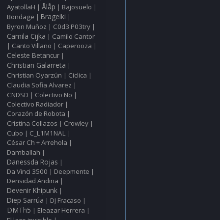
Ålåp
AyatollaH
Bajosuelo
|
|
|
Bondage
Brageiki
|
|
Byron Muñoz
C0d3 P03try
|
|
Camila Cijka
Camilo Cantor
|
Canto Villano
Caperooza
|
|
|
Celeste Betancur
|
Christian Galarreta
|
Christian Oyarzún
Ciclica
|
|
Claudia Sofia Alvarez
|
CNDSD
Colectivo No
|
|
Colectivo Radiador
|
Corazón de Robota
|
Cristina Collazos
Crowley
|
|
Cubo
C_L1M1NAL
|
|
César Ch + Arrehola
|
Damballah
|
Danessda Rojas
|
Da Vinci 3500
Deepmente
|
|
Densidad Andina
|
Devenir Khipunk
|
Diep Sarrúa
DJ Fracaso
|
|
DMTh5
Eleazar Herrera
|
|
El lazo invisible