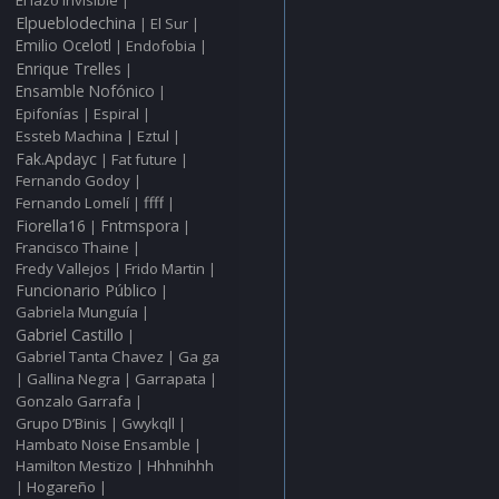
|
Elpueblodechina
El Sur
|
|
Emilio Ocelotl
Endofobia
|
|
Enrique Trelles
|
Ensamble Nofónico
|
Epifonías
Espiral
|
|
Essteb Machina
Eztul
|
|
Fak.Apdayc
Fat future
|
|
Fernando Godoy
|
ffff
Fernando Lomelí
|
|
Fiorella16
Fntmspora
|
|
Francisco Thaine
|
Fredy Vallejos
Frido Martin
|
|
Funcionario Público
|
Gabriela Munguía
|
Gabriel Castillo
|
Gabriel Tanta Chavez
Ga ga
|
Gallina Negra
Garrapata
|
|
|
Gonzalo Garrafa
|
Grupo D’Binis
Gwykqll
|
|
Hambato Noise Ensamble
|
Hamilton Mestizo
Hhhnihhh
|
Hogareño
|
|