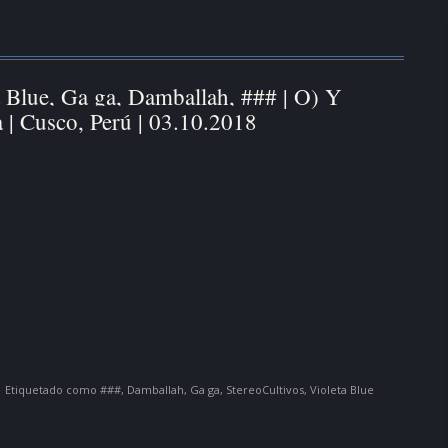
a Blue, Ga ga, Damballah, ### | O) Y
la | Cusco, Perú | 03.10.2018
|
Etiquetado como
###
,
Damballah
,
Ga ga
,
StereoCultivos
,
Violeta Blue