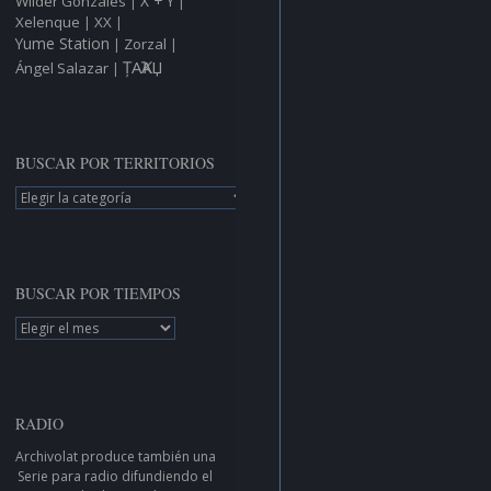
X + Y
Wilder Gonzáles
|
|
Xelenque
XX
|
|
Yume Station
Zorzal
|
|
ȚAҠAЏ
Ángel Salazar
|
BUSCAR POR TERRITORIOS
BUSCAR
POR
TERRITORIOS
BUSCAR POR TIEMPOS
BUSCAR
POR
TIEMPOS
RADIO
Archivolat produce también una
Serie para radio
difundiendo el