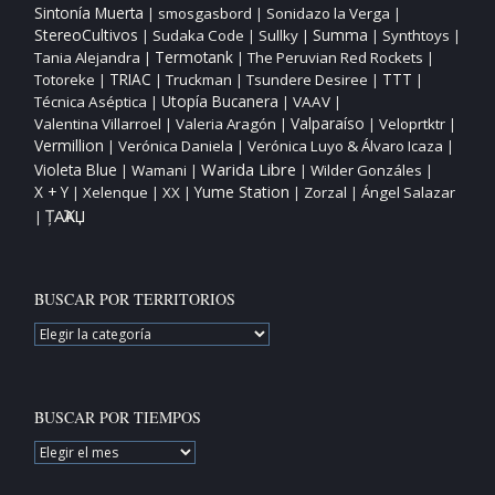
Sintonía Muerta
smosgasbord
Sonidazo la Verga
|
|
|
StereoCultivos
Sudaka Code
Sullky
Summa
Synthtoys
|
|
|
|
|
Tania Alejandra
Termotank
The Peruvian Red Rockets
|
|
|
TTT
Totoreke
TRIAC
Truckman
Tsundere Desiree
|
|
|
|
|
Utopía Bucanera
Técnica Aséptica
VAAV
|
|
|
Valparaíso
Valentina Villarroel
Valeria Aragón
Veloprtktr
|
|
|
|
Vermillion
Verónica Daniela
Verónica Luyo & Álvaro Icaza
|
|
|
Warida Libre
Violeta Blue
Wamani
Wilder Gonzáles
|
|
|
|
X + Y
Yume Station
Xelenque
XX
Zorzal
Ángel Salazar
|
|
|
|
|
ȚAҠAЏ
|
BUSCAR POR TERRITORIOS
BUSCAR
POR
TERRITORIOS
BUSCAR POR TIEMPOS
BUSCAR
POR
TIEMPOS