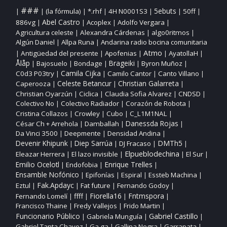
###
5ebuts
(la fórmula)
*.rhf
4H N0001S3
50ff
|
|
|
|
|
|
|
Abel Castro
886vg
Acoplex
Adolfo Vergara
|
|
|
|
Agricultura celeste
Alexandra Cárdenas
algo0ritmos
|
|
|
Algún Daniel
Allpa Runa
Andarina radio bocina comunitaria
|
|
Atmo
Antigüedad del presente
Apofenias
AyatollaH
|
|
|
|
|
Ålåp
Bajosuelo
Bondage
Brageiki
Byron Muñoz
|
|
|
|
|
Camila Cijka
C0d3 P03try
Camilo Cantor
Canto Villano
|
|
|
|
Christian Galarreta
Caperooza
Celeste Betancur
|
|
|
Christian Oyarzún
Ciclica
Claudia Sofia Alvarez
CNDSD
|
|
|
|
Colectivo No
Colectivo Radiador
Corazón de Robota
|
|
|
Cristina Collazos
Crowley
Cubo
C_L1M1NAL
|
|
|
|
César Ch + Arrehola
Damballah
Danessda Rojas
|
|
|
Da Vinci 3500
Deepmente
Densidad Andina
|
|
|
DMTh5
Devenir Khipunk
Diep Sarrúa
DJ Fracaso
|
|
|
|
Elpueblodechina
Eleazar Herrera
El lazo invisible
El Sur
|
|
|
|
Enrique Trelles
Emilio Ocelotl
Endofobia
|
|
|
Ensamble Nofónico
Epifonías
Espiral
Essteb Machina
|
|
|
|
Fak.Apdayc
Eztul
Fat future
Fernando Godoy
|
|
|
|
ffff
Fiorella16
Fntmspora
Fernando Lomelí
|
|
|
|
Francisco Thaine
Fredy Vallejos
Frido Martin
|
|
|
Funcionario Público
Gabriel Castillo
Gabriela Munguía
|
|
|
Gabriel Tanta Chavez
Ga ga
Gallina Negra
Garrapata
|
|
|
|