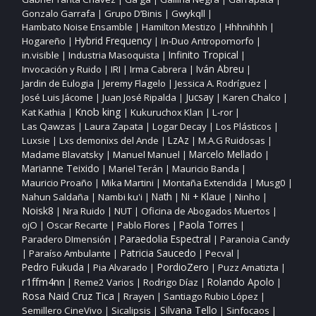
Gonzalo Garrafa
Grupo D’Binis
Gwykqll
|
|
|
Hambato Noise Ensamble
Hamilton Mestizo
Hhhnihhh
|
|
|
Hogareño
Hybrid Frequency
In‑Duo Antropomorfo
|
|
|
Infinito Tropical
in.visible
Industria Masoquista
|
|
|
Invocación y Ruido
IRI
Irma Cabrera
Iván Abreu
|
|
|
|
Jardin de Eulogia
Jeremy Flagelo
Jessica A. Rodríguez
|
|
|
José Luis Jácome
Juan José Ripalda
Jucsay
Karen Chalco
|
|
|
|
Knob king
Kat Kathia
Kukuruchox Klan
L‑ror
|
|
|
|
Las Qawzas
Laura Zapata
Logar Decay
Los Plásticos
|
|
|
|
Luxsie
Lxs demonixs del Ande
LzAz
M.A.G Ruidosas
|
|
|
|
Madame Blavatsky
Manuel Manuel
Marcelo Mellado
|
|
|
Marianne Teixido
Mariel Terán
Mauricio Banda
|
|
|
Mauricio Proaño
Mika Martini
Montaña Extendida
Musg0
|
|
|
|
Nahun Saldaña
Nambi ku'i
Nath
Ni + Klaue
Ninho
|
|
|
|
|
Noisk8
Nra Ruido
NUT
Oficina de Abogados Muertos
|
|
|
|
ojO
Oscar Recarte
Pablo Flores
Paola Torres
|
|
|
|
Paraedolia Espectral
Paradero DImensión
Paranoia Candy
|
|
Patricia Saucedo
Paraíso Ambulante
Pecval
|
|
|
|
PordioZero
Pedro Fukuda
Pia Alvarado
Puzz Amatizta
|
|
|
|
r1ffm4nn
Reme2 Varios
Rodrigo Díaz
Rolando Apolo
|
|
|
|
Rosa Naid Cruz Tica
Rrayen
Santiago Rubio López
|
|
|
Silvana Tello
Semillero CineVivo
Sicalipsis
Sinfocaos
|
|
|
|