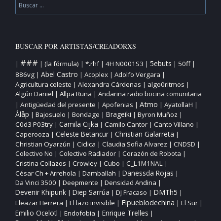
BUSCAR POR ARTISTAS/CREADORXS
###
5ebuts
(la fórmula)
*.rhf
4H N0001S3
50ff
|
|
|
|
|
|
|
Abel Castro
886vg
Acoplex
Adolfo Vergara
|
|
|
|
Agricultura celeste
Alexandra Cárdenas
algo0ritmos
|
|
|
Algún Daniel
Allpa Runa
Andarina radio bocina comunitaria
|
|
Atmo
Antigüedad del presente
Apofenias
AyatollaH
|
|
|
|
|
Ålåp
Bajosuelo
Bondage
Brageiki
Byron Muñoz
|
|
|
|
|
Camila Cijka
C0d3 P03try
Camilo Cantor
Canto Villano
|
|
|
|
Christian Galarreta
Caperooza
Celeste Betancur
|
|
|
Christian Oyarzún
Ciclica
Claudia Sofia Alvarez
CNDSD
|
|
|
|
Colectivo No
Colectivo Radiador
Corazón de Robota
|
|
|
Cristina Collazos
Crowley
Cubo
C_L1M1NAL
|
|
|
|
César Ch + Arrehola
Damballah
Danessda Rojas
|
|
|
Da Vinci 3500
Deepmente
Densidad Andina
|
|
|
DMTh5
Devenir Khipunk
Diep Sarrúa
DJ Fracaso
|
|
|
|
Elpueblodechina
Eleazar Herrera
El lazo invisible
El Sur
|
|
|
|
Enrique Trelles
Emilio Ocelotl
Endofobia
|
|
|