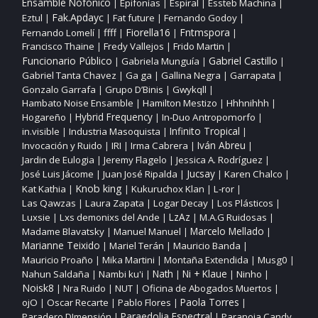
Ensamble Nofónico
Epifonías
Espiral
Essteb Machina
|
|
|
|
Fak.Apdayc
Eztul
Fat future
Fernando Godoy
|
|
|
|
ffff
Fiorella16
Fntmspora
Fernando Lomelí
|
|
|
|
Francisco Thaine
Fredy Vallejos
Frido Martin
|
|
|
Funcionario Público
Gabriel Castillo
Gabriela Munguía
|
|
|
Gabriel Tanta Chavez
Ga ga
Gallina Negra
Garrapata
|
|
|
|
Gonzalo Garrafa
Grupo D’Binis
Gwykqll
|
|
|
Hambato Noise Ensamble
Hamilton Mestizo
Hhhnihhh
|
|
|
Hogareño
Hybrid Frequency
In‑Duo Antropomorfo
|
|
|
Infinito Tropical
in.visible
Industria Masoquista
|
|
|
Invocación y Ruido
IRI
Irma Cabrera
Iván Abreu
|
|
|
|
Jardin de Eulogia
Jeremy Flagelo
Jessica A. Rodríguez
|
|
|
José Luis Jácome
Juan José Ripalda
Jucsay
Karen Chalco
|
|
|
|
Knob king
Kat Kathia
Kukuruchox Klan
L‑ror
|
|
|
|
Las Qawzas
Laura Zapata
Logar Decay
Los Plásticos
|
|
|
|
Luxsie
Lxs demonixs del Ande
LzAz
M.A.G Ruidosas
|
|
|
|
Madame Blavatsky
Manuel Manuel
Marcelo Mellado
|
|
|
Marianne Teixido
Mariel Terán
Mauricio Banda
|
|
|
Mauricio Proaño
Mika Martini
Montaña Extendida
Musg0
|
|
|
|
Nahun Saldaña
Nambi ku'i
Nath
Ni + Klaue
Ninho
|
|
|
|
|
Noisk8
Nra Ruido
NUT
Oficina de Abogados Muertos
|
|
|
|
ojO
Oscar Recarte
Pablo Flores
Paola Torres
|
|
|
|
Paraedolia Espectral
Paradero DImensión
Paranoia Candy
|
|