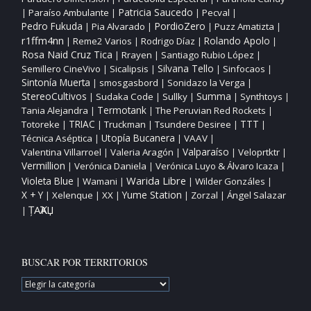
Patricia Saucedo
Paraíso Ambulante
Pecval
|
|
|
|
PordioZero
Pedro Fukuda
Pia Alvarado
Puzz Amatizta
|
|
|
|
r1ffm4nn
Reme2 Varios
Rodrigo Díaz
Rolando Apolo
|
|
|
|
Rosa Naid Cruz Tica
Rrayen
Santiago Rubio López
|
|
|
Silvana Tello
Semillero CineVivo
Sicalipsis
Sinfocaos
|
|
|
|
Sintonía Muerta
smosgasbord
Sonidazo la Verga
|
|
|
StereoCultivos
Sudaka Code
Sullky
Summa
Synthtoys
|
|
|
|
|
Tania Alejandra
Termotank
The Peruvian Red Rockets
|
|
|
TTT
Totoreke
TRIAC
Truckman
Tsundere Desiree
|
|
|
|
|
Utopía Bucanera
Técnica Aséptica
VAAV
|
|
|
Valparaíso
Valentina Villarroel
Valeria Aragón
Veloprtktr
|
|
|
|
Vermillion
Verónica Daniela
Verónica Luyo & Álvaro Icaza
|
|
|
Warida Libre
Violeta Blue
Wamani
Wilder Gonzáles
|
|
|
|
X + Y
Yume Station
Xelenque
XX
Zorzal
Ángel Salazar
|
|
|
|
|
ȚAҠAЏ
|
BUSCAR POR TERRITORIOS
BUSCAR
POR
TERRITORIOS