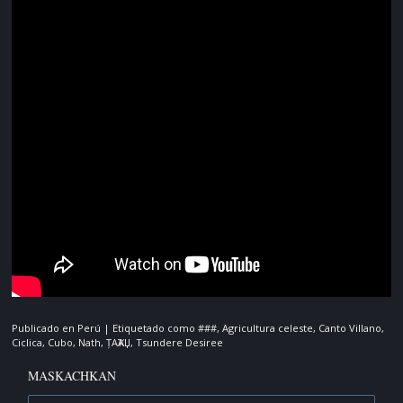
Publicado en
Perú
|
Etiquetado como
###
,
Agricultura celeste
,
Canto Villano
,
Ciclica
,
Cubo
,
Nath
,
ȚAҠAЏ
,
Tsundere Desiree
MASKACHKAN
Buscar