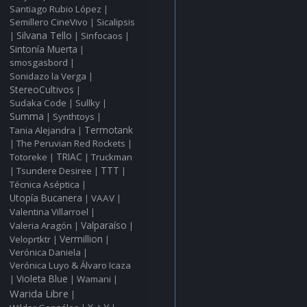
Santiago Rubio López
|
Semillero CineVivo
Sicalipsis
|
Silvana Tello
Sinfocaos
|
|
|
Sintonía Muerta
|
smosgasbord
|
Sonidazo la Verga
|
StereoCultivos
|
Sudaka Code
Sullky
|
|
Summa
Synthtoys
|
|
Tania Alejandra
Termotank
|
The Peruvian Red Rockets
|
|
Totoreke
TRIAC
Truckman
|
|
TTT
Tsundere Desiree
|
|
|
Técnica Aséptica
|
Utopía Bucanera
VAAV
|
|
Valentina Villarroel
|
Valparaíso
Valeria Aragón
|
|
Vermillion
Veloprtktr
|
|
Verónica Daniela
|
Verónica Luyo & Álvaro Icaza
Violeta Blue
Wamani
|
|
|
Warida Libre
|