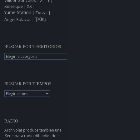
X + Y
Wilder Gonzáles
|
|
Xelenque
XX
|
|
Yume Station
Zorzal
|
|
ȚAҠAЏ
Ángel Salazar
|
BUSCAR POR TERRITORIOS
BUSCAR
POR
TERRITORIOS
BUSCAR POR TIEMPOS
BUSCAR
POR
TIEMPOS
RADIO
Archivolat produce también una
Serie para radio
difundiendo el