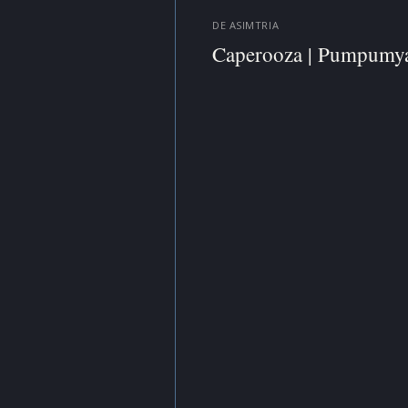
DE
ASIMTRIA
Caperooza | Pumpumya