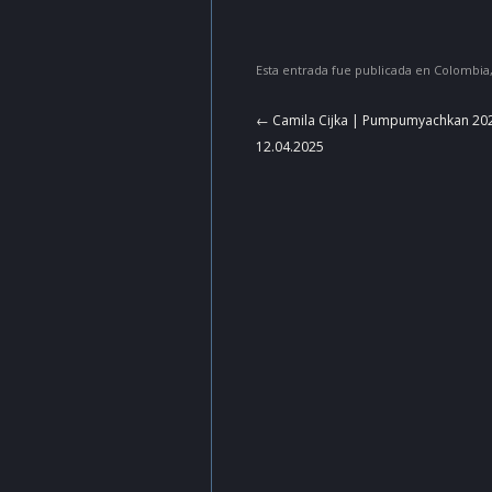
Esta entrada fue publicada en
Colombia
Navegador
←
Camila Cijka | Pumpumyachkan 202
de
12.04.2025
artículos