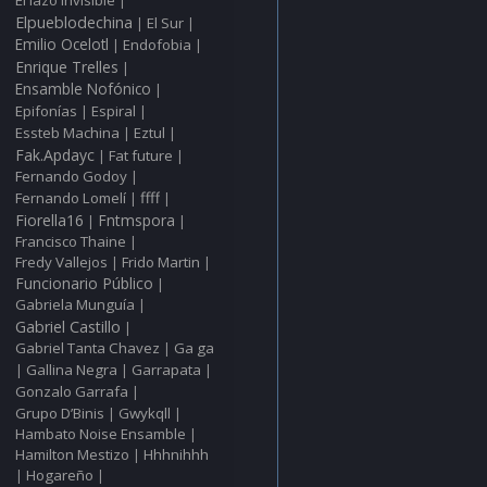
|
Elpueblodechina
El Sur
|
|
Emilio Ocelotl
Endofobia
|
|
Enrique Trelles
|
Ensamble Nofónico
|
Epifonías
Espiral
|
|
Essteb Machina
Eztul
|
|
Fak.Apdayc
Fat future
|
|
Fernando Godoy
|
ffff
Fernando Lomelí
|
|
Fiorella16
Fntmspora
|
|
Francisco Thaine
|
Fredy Vallejos
Frido Martin
|
|
Funcionario Público
|
Gabriela Munguía
|
Gabriel Castillo
|
Gabriel Tanta Chavez
Ga ga
|
Gallina Negra
Garrapata
|
|
|
Gonzalo Garrafa
|
Grupo D’Binis
Gwykqll
|
|
Hambato Noise Ensamble
|
Hamilton Mestizo
Hhhnihhh
|
Hogareño
|
|