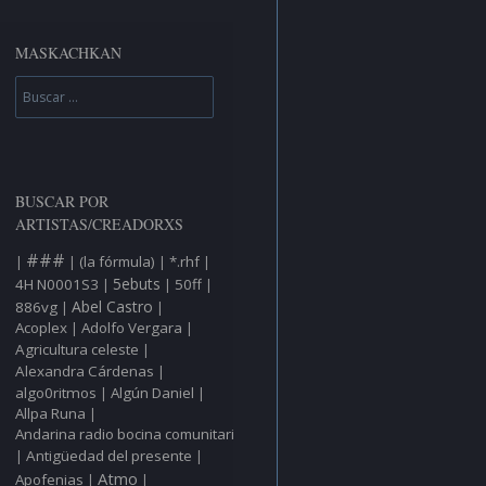
MASKACHKAN
Buscar
BUSCAR POR
ARTISTAS/CREADORXS
###
(la fórmula)
*.rhf
|
|
|
|
5ebuts
4H N0001S3
50ff
|
|
|
Abel Castro
886vg
|
|
Acoplex
Adolfo Vergara
|
|
Agricultura celeste
|
Alexandra Cárdenas
|
algo0ritmos
Algún Daniel
|
|
Allpa Runa
|
Andarina radio bocina comunitaria
Antigüedad del presente
|
|
Atmo
Apofenias
|
|