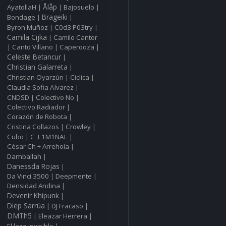
Ålåp
AyatollaH
Bajosuelo
|
|
|
Bondage
Brageiki
|
|
Byron Muñoz
C0d3 P03try
|
|
Camila Cijka
Camilo Cantor
|
Canto Villano
Caperooza
|
|
|
Celeste Betancur
|
Christian Galarreta
|
Christian Oyarzún
Ciclica
|
|
Claudia Sofia Alvarez
|
CNDSD
Colectivo No
|
|
Colectivo Radiador
|
Corazón de Robota
|
Cristina Collazos
Crowley
|
|
Cubo
C_L1M1NAL
|
|
César Ch + Arrehola
|
Damballah
|
Danessda Rojas
|
Da Vinci 3500
Deepmente
|
|
Densidad Andina
|
Devenir Khipunk
|
Diep Sarrúa
DJ Fracaso
|
|
DMTh5
Eleazar Herrera
|
|
El lazo invisible