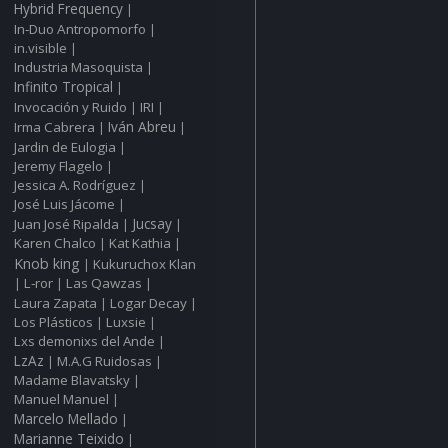
Hybrid Frequency
|
In‑Duo Antropomorfo
|
in.visible
|
Industria Masoquista
|
Infinito Tropical
|
Invocación y Ruido
IRI
|
|
Irma Cabrera
Iván Abreu
|
|
Jardin de Eulogia
|
Jeremy Flagelo
|
Jessica A. Rodríguez
|
José Luis Jácome
|
Juan José Ripalda
Jucsay
|
|
Karen Chalco
Kat Kathia
|
|
Knob king
Kukuruchox Klan
|
L‑ror
Las Qawzas
|
|
|
Laura Zapata
Logar Decay
|
|
Los Plásticos
Luxsie
|
|
Lxs demonixs del Ande
|
LzAz
M.A.G Ruidosas
|
|
Madame Blavatsky
|
Manuel Manuel
|
Marcelo Mellado
|
Marianne Teixido
|