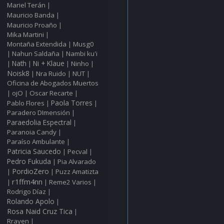
Mariel Terán
|
Mauricio Banda
|
Mauricio Proaño
|
Mika Martini
|
Montaña Extendida
Musg0
|
Nahun Saldaña
Nambi ku'i
|
|
Nath
Ni + Klaue
Ninho
|
|
|
|
Noisk8
Nra Ruido
NUT
|
|
|
Oficina de Abogados Muertos
ojO
Oscar Recarte
|
|
|
Pablo Flores
Paola Torres
|
|
Paradero DImensión
|
Paraedolia Espectral
|
Paranoia Candy
|
Paraíso Ambulante
|
Patricia Saucedo
Pecval
|
|
Pedro Fukuda
Pia Alvarado
|
PordioZero
Puzz Amatizta
|
|
r1ffm4nn
Reme2 Varios
|
|
|
Rodrigo Díaz
|
Rolando Apolo
|
Rosa Naid Cruz Tica
|
Rrayen
|