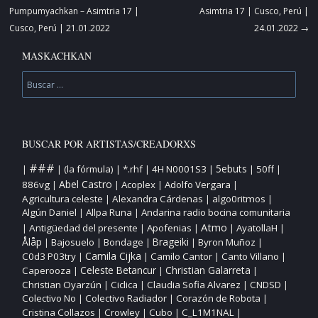
de
Pumpumyachkan – Asimtria 17 |
Asimtria 17 | Cusco, Perú |
artículos
Cusco, Perú | 21.01.2022
24.01.2022
→
MASKACHKAN
Buscar
BUSCAR POR ARTISTAS/CREADORXS
###
5ebuts
(la fórmula)
*.rhf
4H N0001S3
50ff
|
|
|
|
|
|
|
Abel Castro
886vg
Acoplex
Adolfo Vergara
|
|
|
|
Agricultura celeste
Alexandra Cárdenas
algo0ritmos
|
|
|
Algún Daniel
Allpa Runa
Andarina radio bocina comunitaria
|
|
Atmo
Antigüedad del presente
Apofenias
AyatollaH
|
|
|
|
|
Ålåp
Bajosuelo
Bondage
Brageiki
Byron Muñoz
|
|
|
|
|
Camila Cijka
C0d3 P03try
Camilo Cantor
Canto Villano
|
|
|
|
Christian Galarreta
Caperooza
Celeste Betancur
|
|
|
Christian Oyarzún
Ciclica
Claudia Sofia Alvarez
CNDSD
|
|
|
|
Colectivo No
Colectivo Radiador
Corazón de Robota
|
|
|
Cristina Collazos
Crowley
Cubo
C_L1M1NAL
|
|
|
|