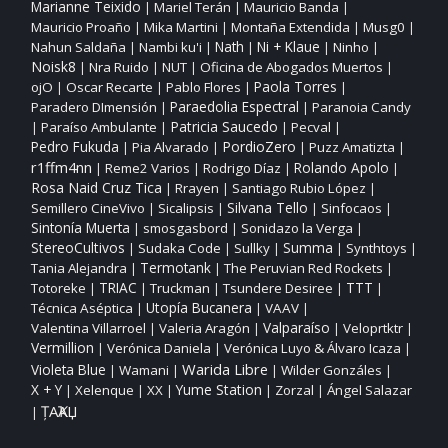
Marianne Teixido
Mariel Terán
Mauricio Banda
|
|
|
Mauricio Proaño
Mika Martini
Montaña Extendida
Musg0
|
|
|
|
Nahun Saldaña
Nambi ku'i
Nath
Ni + Klaue
Ninho
|
|
|
|
|
Noisk8
Nra Ruido
NUT
Oficina de Abogados Muertos
|
|
|
|
ojO
Oscar Recarte
Pablo Flores
Paola Torres
|
|
|
|
Paraedolia Espectral
Paradero DImensión
Paranoia Candy
|
|
Patricia Saucedo
Paraíso Ambulante
Pecval
|
|
|
|
PordioZero
Pedro Fukuda
Pia Alvarado
Puzz Amatizta
|
|
|
|
r1ffm4nn
Reme2 Varios
Rodrigo Díaz
Rolando Apolo
|
|
|
|
Rosa Naid Cruz Tica
Rrayen
Santiago Rubio López
|
|
|
Silvana Tello
Semillero CineVivo
Sicalipsis
Sinfocaos
|
|
|
|
Sintonía Muerta
smosgasbord
Sonidazo la Verga
|
|
|
StereoCultivos
Sudaka Code
Sullky
Summa
Synthtoys
|
|
|
|
|
Tania Alejandra
Termotank
The Peruvian Red Rockets
|
|
|
TTT
Totoreke
TRIAC
Truckman
Tsundere Desiree
|
|
|
|
|
Utopía Bucanera
Técnica Aséptica
VAAV
|
|
|
Valparaíso
Valentina Villarroel
Valeria Aragón
Veloprtktr
|
|
|
|
Vermillion
Verónica Daniela
Verónica Luyo & Álvaro Icaza
|
|
|
Warida Libre
Violeta Blue
Wamani
Wilder Gonzáles
|
|
|
|
X + Y
Yume Station
Xelenque
XX
Zorzal
Ángel Salazar
|
|
|
|
|
ȚAҠAЏ
|