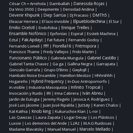
César Ch + Arrehola
Damballah
Danessda Rojas
|
|
|
Da Vinci 3500
Deepmente
Densidad Andina
|
|
|
DMTh5
Devenir Khipunk
Diep Sarrúa
DJ Fracaso
|
|
|
|
Elpueblodechina
Eleazar Herrera
El lazo invisible
El Sur
|
|
|
|
Enrique Trelles
Emilio Ocelotl
Endofobia
|
|
|
Ensamble Nofónico
Epifonías
Espiral
Essteb Machina
|
|
|
|
Fak.Apdayc
Eztul
Fat future
Fernando Godoy
|
|
|
|
ffff
Fiorella16
Fntmspora
Fernando Lomelí
|
|
|
|
Francisco Thaine
Fredy Vallejos
Frido Martin
|
|
|
Funcionario Público
Gabriel Castillo
Gabriela Munguía
|
|
|
Gabriel Tanta Chavez
Ga ga
Gallina Negra
Garrapata
|
|
|
|
Gonzalo Garrafa
Grupo D’Binis
Gwykqll
|
|
|
Hambato Noise Ensamble
Hamilton Mestizo
Hhhnihhh
|
|
|
Hogareño
Hybrid Frequency
In‑Duo Antropomorfo
|
|
|
Infinito Tropical
in.visible
Industria Masoquista
|
|
|
Invocación y Ruido
IRI
Irma Cabrera
Iván Abreu
|
|
|
|
Jardin de Eulogia
Jeremy Flagelo
Jessica A. Rodríguez
|
|
|
José Luis Jácome
Juan José Ripalda
Jucsay
Karen Chalco
|
|
|
|
Knob king
Kat Kathia
Kukuruchox Klan
L‑ror
|
|
|
|
Las Qawzas
Laura Zapata
Logar Decay
Los Plásticos
|
|
|
|
Luxsie
Lxs demonixs del Ande
LzAz
M.A.G Ruidosas
|
|
|
|
Madame Blavatsky
Manuel Manuel
Marcelo Mellado
|
|
|