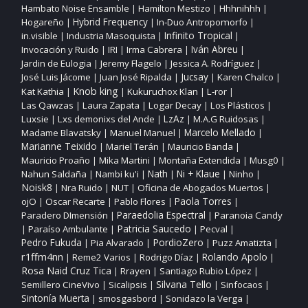
Hambato Noise Ensamble
Hamilton Mestizo
Hhhnihhh
|
|
|
Hogareño
Hybrid Frequency
In‑Duo Antropomorfo
|
|
|
Infinito Tropical
in.visible
Industria Masoquista
|
|
|
Invocación y Ruido
IRI
Irma Cabrera
Iván Abreu
|
|
|
|
Jardin de Eulogia
Jeremy Flagelo
Jessica A. Rodríguez
|
|
|
José Luis Jácome
Juan José Ripalda
Jucsay
Karen Chalco
|
|
|
|
Knob king
Kat Kathia
Kukuruchox Klan
L‑ror
|
|
|
|
Las Qawzas
Laura Zapata
Logar Decay
Los Plásticos
|
|
|
|
Luxsie
Lxs demonixs del Ande
LzAz
M.A.G Ruidosas
|
|
|
|
Madame Blavatsky
Manuel Manuel
Marcelo Mellado
|
|
|
Marianne Teixido
Mariel Terán
Mauricio Banda
|
|
|
Mauricio Proaño
Mika Martini
Montaña Extendida
Musg0
|
|
|
|
Nahun Saldaña
Nambi ku'i
Nath
Ni + Klaue
Ninho
|
|
|
|
|
Noisk8
Nra Ruido
NUT
Oficina de Abogados Muertos
|
|
|
|
ojO
Oscar Recarte
Pablo Flores
Paola Torres
|
|
|
|
Paraedolia Espectral
Paradero DImensión
Paranoia Candy
|
|
Patricia Saucedo
Paraíso Ambulante
Pecval
|
|
|
|
PordioZero
Pedro Fukuda
Pia Alvarado
Puzz Amatizta
|
|
|
|
r1ffm4nn
Reme2 Varios
Rodrigo Díaz
Rolando Apolo
|
|
|
|
Rosa Naid Cruz Tica
Rrayen
Santiago Rubio López
|
|
|
Silvana Tello
Semillero CineVivo
Sicalipsis
Sinfocaos
|
|
|
|
Sintonía Muerta
smosgasbord
Sonidazo la Verga
|
|
|