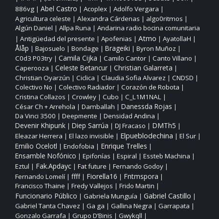
Abel Castro
886vg
Acoplex
Adolfo Vergara
|
|
|
|
Agricultura celeste
Alexandra Cárdenas
algo0ritmos
|
|
|
Algún Daniel
Allpa Runa
Andarina radio bocina comunitaria
|
|
Atmo
Antigüedad del presente
Apofenias
AyatollaH
|
|
|
|
|
Ålåp
Bajosuelo
Bondage
Brageiki
Byron Muñoz
|
|
|
|
|
Camila Cijka
C0d3 P03try
Camilo Cantor
Canto Villano
|
|
|
|
Christian Galarreta
Caperooza
Celeste Betancur
|
|
|
Christian Oyarzún
Ciclica
Claudia Sofia Alvarez
CNDSD
|
|
|
|
Colectivo No
Colectivo Radiador
Corazón de Robota
|
|
|
Cristina Collazos
Crowley
Cubo
C_L1M1NAL
|
|
|
|
César Ch + Arrehola
Damballah
Danessda Rojas
|
|
|
Da Vinci 3500
Deepmente
Densidad Andina
|
|
|
DMTh5
Devenir Khipunk
Diep Sarrúa
DJ Fracaso
|
|
|
|
Elpueblodechina
Eleazar Herrera
El lazo invisible
El Sur
|
|
|
|
Enrique Trelles
Emilio Ocelotl
Endofobia
|
|
|
Ensamble Nofónico
Epifonías
Espiral
Essteb Machina
|
|
|
|
Fak.Apdayc
Eztul
Fat future
Fernando Godoy
|
|
|
|
ffff
Fiorella16
Fntmspora
Fernando Lomelí
|
|
|
|
Francisco Thaine
Fredy Vallejos
Frido Martin
|
|
|
Funcionario Público
Gabriel Castillo
Gabriela Munguía
|
|
|
Gabriel Tanta Chavez
Ga ga
Gallina Negra
Garrapata
|
|
|
|
Gonzalo Garrafa
Grupo D’Binis
Gwykqll
|
|
|