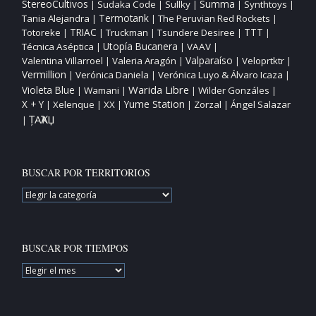
StereoCultivos
Sudaka Code
Sullky
Summa
Synthtoys
|
|
|
|
|
Tania Alejandra
Termotank
The Peruvian Red Rockets
|
|
|
TTT
Totoreke
TRIAC
Truckman
Tsundere Desiree
|
|
|
|
|
Utopía Bucanera
Técnica Aséptica
VAAV
|
|
|
Valparaíso
Valentina Villarroel
Valeria Aragón
Veloprtktr
|
|
|
|
Vermillion
Verónica Daniela
Verónica Luyo & Álvaro Icaza
|
|
|
Warida Libre
Violeta Blue
Wamani
Wilder Gonzáles
|
|
|
|
X + Y
Yume Station
Xelenque
XX
Zorzal
Ángel Salazar
|
|
|
|
|
ȚAҠAЏ
|
BUSCAR POR TERRITORIOS
BUSCAR
POR
TERRITORIOS
BUSCAR POR TIEMPOS
BUSCAR
POR
TIEMPOS