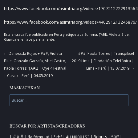
https://www.facebook.com/asimtriaorg/videos/1707212722913564
https://www.facebook.com/asimtriaorg/videos/440291213245876/
Esta entrada fue publicada en
Perú
y etiquetada
Summa
,
ȚAҠAЏ
,
Violeta Blue
.
Guarda el
enlace permanente
.
Navegador
←
Danessda Rojas + ###, Violeta
###, Paola Torres | Transpiksel
de
Blue, Gonzalo Garrafa, Abel Castro,
2019 Lima | Fundación Telefónica |
artículos
Paola Torres, ȚAҠAЏ | Oye 4 Festival
Lima – Perú | 13.07.2019
→
| Cusco – Perú | 04.05.2019
MASKACHKAN
Buscar
BUSCAR POR ARTISTAS/CREADORXS
###
5ebuts
(la fórmula)
*.rhf
4H N0001S3
50ff
|
|
|
|
|
|
|