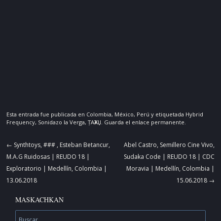
Esta entrada fue publicada en
Colombia
,
México
,
Perú
y etiquetada
Hybrid
Frequency
,
Sonidazo la Verga
,
ȚAҠAЏ
. Guarda el
enlace permanente
.
Navegador
←
Synthtoys, ### , Esteban Betancur,
Abel Castro, Semillero Cine Vivo,
de
M.A.G Ruidosas | REUDO 18 |
Sudaka Code | REUDO 18 | CDC
artículos
Exploratorio | Medellín, Colombia |
Moravia | Medellín, Colombia |
13.06.2018
15.06.2018
→
MASKACHKAN
Buscar