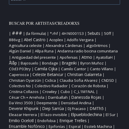
BUSCAR POR ARTISTAS/CREADORXS
###
5ebuts
(la fórmula)
*.rhf
4H N0001S3
50ff
|
|
|
|
|
|
|
Abel Castro
886vg
Acoplex
Adolfo Vergara
|
|
|
|
Agricultura celeste
Alexandra Cárdenas
algo0ritmos
|
|
|
Algún Daniel
Allpa Runa
Andarina radio bocina comunitaria
|
|
Atmo
Antigüedad del presente
Apofenias
AyatollaH
|
|
|
|
|
Ålåp
Bajosuelo
Bondage
Brageiki
Byron Muñoz
|
|
|
|
|
Camila Cijka
C0d3 P03try
Camilo Cantor
Canto Villano
|
|
|
|
Christian Galarreta
Caperooza
Celeste Betancur
|
|
|
Christian Oyarzún
Ciclica
Claudia Sofia Alvarez
CNDSD
|
|
|
|
Colectivo No
Colectivo Radiador
Corazón de Robota
|
|
|
Cristina Collazos
Crowley
Cubo
C_L1M1NAL
|
|
|
|
César Ch + Arrehola
Damballah
Danessda Rojas
|
|
|
Da Vinci 3500
Deepmente
Densidad Andina
|
|
|
DMTh5
Devenir Khipunk
Diep Sarrúa
DJ Fracaso
|
|
|
|
Elpueblodechina
Eleazar Herrera
El lazo invisible
El Sur
|
|
|
|
Enrique Trelles
Emilio Ocelotl
Endofobia
|
|
|
Ensamble Nofónico
Epifonías
Espiral
Essteb Machina
|
|
|
|