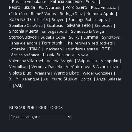
Patricia Saucedo
Paraíso Ambulante
Pecval
|
|
|
|
PordioZero
Pedro Fukuda
Pia Alvarado
Puzz Amatizta
|
|
|
|
r1ffm4nn
Reme2 Varios
Rodrigo Díaz
Rolando Apolo
|
|
|
|
Rosa Naid Cruz Tica
Rrayen
Santiago Rubio López
|
|
|
Silvana Tello
Semillero CineVivo
Sicalipsis
Sinfocaos
|
|
|
|
Sintonía Muerta
smosgasbord
Sonidazo la Verga
|
|
|
StereoCultivos
Sudaka Code
Sullky
Summa
Synthtoys
|
|
|
|
|
Tania Alejandra
Termotank
The Peruvian Red Rockets
|
|
|
TTT
Totoreke
TRIAC
Truckman
Tsundere Desiree
|
|
|
|
|
Utopía Bucanera
Técnica Aséptica
VAAV
|
|
|
Valparaíso
Valentina Villarroel
Valeria Aragón
Veloprtktr
|
|
|
|
Vermillion
Verónica Daniela
Verónica Luyo & Álvaro Icaza
|
|
|
Warida Libre
Violeta Blue
Wamani
Wilder Gonzáles
|
|
|
|
X + Y
Yume Station
Xelenque
XX
Zorzal
Ángel Salazar
|
|
|
|
|
ȚAҠAЏ
|
BUSCAR POR TERRITORIOS
BUSCAR
POR
TERRITORIOS