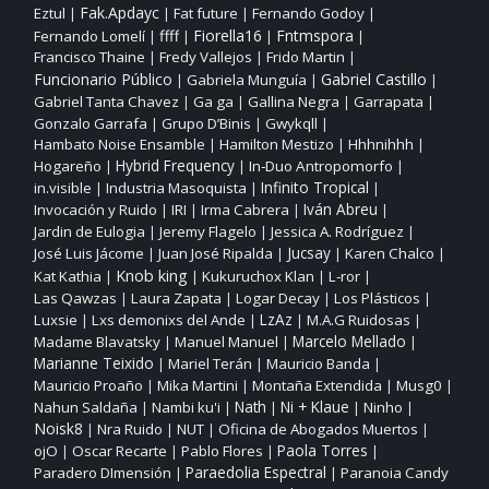
Fak.Apdayc
Eztul
Fat future
Fernando Godoy
|
|
|
|
ffff
Fiorella16
Fntmspora
Fernando Lomelí
|
|
|
|
Francisco Thaine
Fredy Vallejos
Frido Martin
|
|
|
Funcionario Público
Gabriel Castillo
Gabriela Munguía
|
|
|
Gabriel Tanta Chavez
Ga ga
Gallina Negra
Garrapata
|
|
|
|
Gonzalo Garrafa
Grupo D’Binis
Gwykqll
|
|
|
Hambato Noise Ensamble
Hamilton Mestizo
Hhhnihhh
|
|
|
Hogareño
Hybrid Frequency
In‑Duo Antropomorfo
|
|
|
Infinito Tropical
in.visible
Industria Masoquista
|
|
|
Invocación y Ruido
IRI
Irma Cabrera
Iván Abreu
|
|
|
|
Jardin de Eulogia
Jeremy Flagelo
Jessica A. Rodríguez
|
|
|
José Luis Jácome
Juan José Ripalda
Jucsay
Karen Chalco
|
|
|
|
Knob king
Kat Kathia
Kukuruchox Klan
L‑ror
|
|
|
|
Las Qawzas
Laura Zapata
Logar Decay
Los Plásticos
|
|
|
|
Luxsie
Lxs demonixs del Ande
LzAz
M.A.G Ruidosas
|
|
|
|
Madame Blavatsky
Manuel Manuel
Marcelo Mellado
|
|
|
Marianne Teixido
Mariel Terán
Mauricio Banda
|
|
|
Mauricio Proaño
Mika Martini
Montaña Extendida
Musg0
|
|
|
|
Nahun Saldaña
Nambi ku'i
Nath
Ni + Klaue
Ninho
|
|
|
|
|
Noisk8
Nra Ruido
NUT
Oficina de Abogados Muertos
|
|
|
|
ojO
Oscar Recarte
Pablo Flores
Paola Torres
|
|
|
|
Paraedolia Espectral
Paradero DImensión
Paranoia Candy
|
|