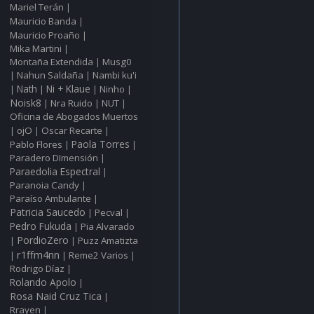
Mariel Terán
|
Mauricio Banda
|
Mauricio Proaño
|
Mika Martini
|
Montaña Extendida
Musg0
|
Nahun Saldaña
Nambi ku'i
|
|
Nath
Ni + Klaue
Ninho
|
|
|
|
Noisk8
Nra Ruido
NUT
|
|
|
Oficina de Abogados Muertos
ojO
Oscar Recarte
|
|
|
Pablo Flores
Paola Torres
|
|
Paradero DImensión
|
Paraedolia Espectral
|
Paranoia Candy
|
Paraíso Ambulante
|
Patricia Saucedo
Pecval
|
|
Pedro Fukuda
Pia Alvarado
|
PordioZero
Puzz Amatizta
|
|
r1ffm4nn
Reme2 Varios
|
|
|
Rodrigo Díaz
|
Rolando Apolo
|
Rosa Naid Cruz Tica
|
Rrayen
|