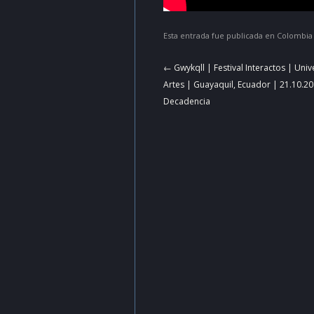
Esta entrada fue publicada en
Colombia
Navegador
←
Gwykqll | Festival Interactos | Univ
de
Artes | Guayaquil, Ecuador | 21.10.2
artículos
Decadencia