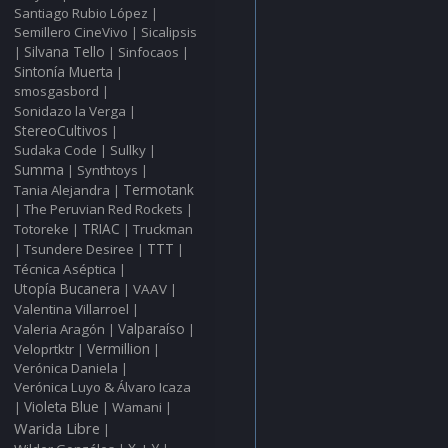
Santiago Rubio López
|
Semillero CineVivo
Sicalipsis
|
Silvana Tello
Sinfocaos
|
|
|
Sintonía Muerta
|
smosgasbord
|
Sonidazo la Verga
|
StereoCultivos
|
Sudaka Code
Sullky
|
|
Summa
Synthtoys
|
|
Tania Alejandra
Termotank
|
The Peruvian Red Rockets
|
|
Totoreke
TRIAC
Truckman
|
|
TTT
Tsundere Desiree
|
|
|
Técnica Aséptica
|
Utopía Bucanera
VAAV
|
|
Valentina Villarroel
|
Valparaíso
Valeria Aragón
|
|
Vermillion
Veloprtktr
|
|
Verónica Daniela
|
Verónica Luyo & Álvaro Icaza
Violeta Blue
Wamani
|
|
|
Warida Libre
|