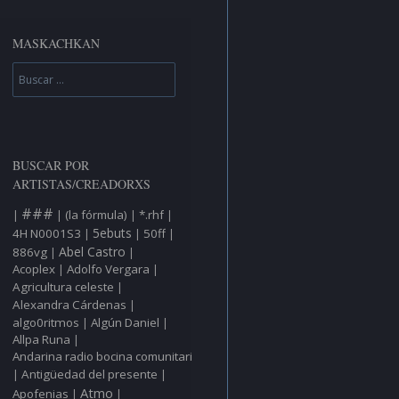
MASKACHKAN
Buscar
BUSCAR POR
ARTISTAS/CREADORXS
###
(la fórmula)
*.rhf
|
|
|
|
5ebuts
4H N0001S3
50ff
|
|
|
Abel Castro
886vg
|
|
Acoplex
Adolfo Vergara
|
|
Agricultura celeste
|
Alexandra Cárdenas
|
algo0ritmos
Algún Daniel
|
|
Allpa Runa
|
Andarina radio bocina comunitaria
Antigüedad del presente
|
|
Atmo
Apofenias
|
|