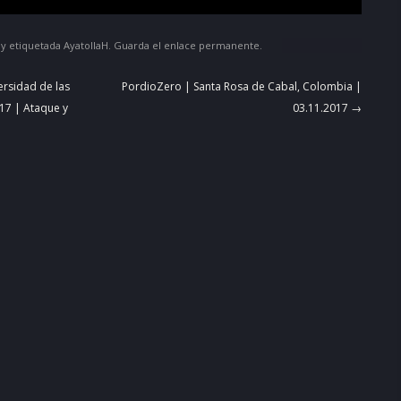
y etiquetada
AyatollaH
. Guarda el
enlace permanente
.
ersidad de las
PordioZero | Santa Rosa de Cabal, Colombia |
017 | Ataque y
03.11.2017
→