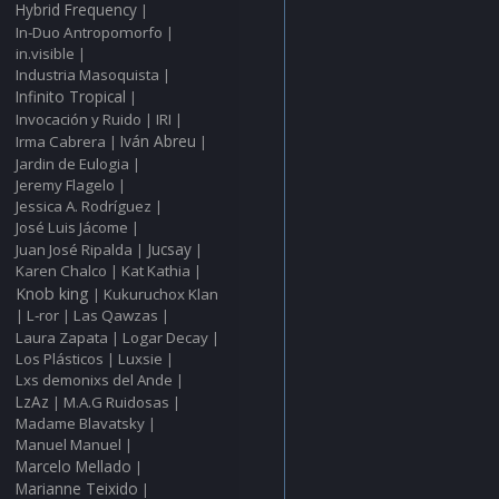
Hybrid Frequency
|
In‑Duo Antropomorfo
|
in.visible
|
Industria Masoquista
|
Infinito Tropical
|
Invocación y Ruido
IRI
|
|
Irma Cabrera
Iván Abreu
|
|
Jardin de Eulogia
|
Jeremy Flagelo
|
Jessica A. Rodríguez
|
José Luis Jácome
|
Juan José Ripalda
Jucsay
|
|
Karen Chalco
Kat Kathia
|
|
Knob king
Kukuruchox Klan
|
L‑ror
Las Qawzas
|
|
|
Laura Zapata
Logar Decay
|
|
Los Plásticos
Luxsie
|
|
Lxs demonixs del Ande
|
LzAz
M.A.G Ruidosas
|
|
Madame Blavatsky
|
Manuel Manuel
|
Marcelo Mellado
|
Marianne Teixido
|