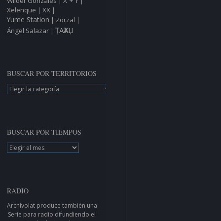
X + Y
Wilder Gonzáles
|
|
Xelenque
XX
|
|
Yume Station
Zorzal
|
|
ȚAҠAЏ
Ángel Salazar
|
BUSCAR POR TERRITORIOS
BUSCAR
POR
TERRITORIOS
BUSCAR POR TIEMPOS
BUSCAR
POR
TIEMPOS
RADIO
Archivolat produce también una
Serie para radio
difundiendo el