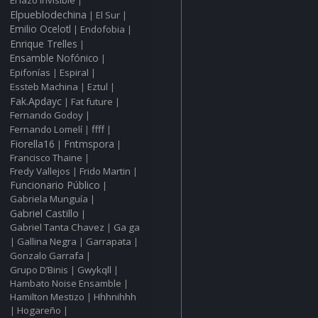
|
Elpueblodechina
El Sur
|
|
Emilio Ocelotl
Endofobia
|
|
Enrique Trelles
|
Ensamble Nofónico
|
Epifonías
Espiral
|
|
Essteb Machina
Eztul
|
|
Fak.Apdayc
Fat future
|
|
Fernando Godoy
|
ffff
Fernando Lomelí
|
|
Fiorella16
Fntmspora
|
|
Francisco Thaine
|
Fredy Vallejos
Frido Martin
|
|
Funcionario Público
|
Gabriela Munguía
|
Gabriel Castillo
|
Gabriel Tanta Chavez
Ga ga
|
Gallina Negra
Garrapata
|
|
|
Gonzalo Garrafa
|
Grupo D’Binis
Gwykqll
|
|
Hambato Noise Ensamble
|
Hamilton Mestizo
Hhhnihhh
|
Hogareño
|
|