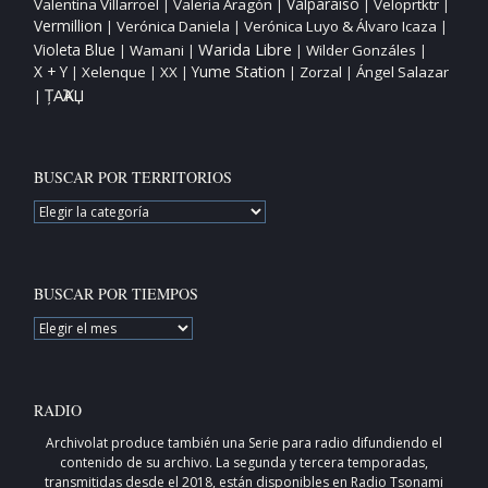
Valparaíso
Valentina Villarroel
Valeria Aragón
Veloprtktr
|
|
|
|
Vermillion
Verónica Daniela
Verónica Luyo & Álvaro Icaza
|
|
|
Warida Libre
Violeta Blue
Wamani
Wilder Gonzáles
|
|
|
|
X + Y
Yume Station
Xelenque
XX
Zorzal
Ángel Salazar
|
|
|
|
|
ȚAҠAЏ
|
BUSCAR POR TERRITORIOS
BUSCAR
POR
TERRITORIOS
BUSCAR POR TIEMPOS
BUSCAR
POR
TIEMPOS
RADIO
Archivolat produce también una
Serie para radio
difundiendo el
contenido de su archivo. La segunda y tercera temporadas,
transmitidas desde el 2018, están disponibles en
Radio Tsonami