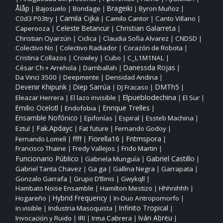
Ålåp
Bajosuelo
Bondage
Brageiki
Byron Muñoz
|
|
|
|
|
Camila Cijka
C0d3 P03try
Camilo Cantor
Canto Villano
|
|
|
|
Christian Galarreta
Caperooza
Celeste Betancur
|
|
|
Christian Oyarzún
Ciclica
Claudia Sofia Alvarez
CNDSD
|
|
|
|
Colectivo No
Colectivo Radiador
Corazón de Robota
|
|
|
Cristina Collazos
Crowley
Cubo
C_L1M1NAL
|
|
|
|
César Ch + Arrehola
Damballah
Danessda Rojas
|
|
|
Da Vinci 3500
Deepmente
Densidad Andina
|
|
|
DMTh5
Devenir Khipunk
Diep Sarrúa
DJ Fracaso
|
|
|
|
Elpueblodechina
Eleazar Herrera
El lazo invisible
El Sur
|
|
|
|
Enrique Trelles
Emilio Ocelotl
Endofobia
|
|
|
Ensamble Nofónico
Epifonías
Espiral
Essteb Machina
|
|
|
|
Fak.Apdayc
Eztul
Fat future
Fernando Godoy
|
|
|
|
ffff
Fiorella16
Fntmspora
Fernando Lomelí
|
|
|
|
Francisco Thaine
Fredy Vallejos
Frido Martin
|
|
|
Funcionario Público
Gabriel Castillo
Gabriela Munguía
|
|
|
Gabriel Tanta Chavez
Ga ga
Gallina Negra
Garrapata
|
|
|
|
Gonzalo Garrafa
Grupo D’Binis
Gwykqll
|
|
|
Hambato Noise Ensamble
Hamilton Mestizo
Hhhnihhh
|
|
|
Hogareño
Hybrid Frequency
In‑Duo Antropomorfo
|
|
|
Infinito Tropical
in.visible
Industria Masoquista
|
|
|
Invocación y Ruido
IRI
Irma Cabrera
Iván Abreu
|
|
|
|