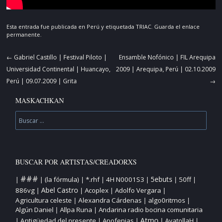
Esta entrada fue publicada en
Perú
y etiquetada
TRIAC
. Guarda el
enlace
permanente
.
Navegador
←
Gabriel Castillo | Festival Piloto |
Ensamble Nofónico | FIL Arequipa
de
Universidad Continental | Huancayo,
2009 | Arequipa, Perú | 02.10.2009
artículos
Perú | 09.07.2009 | Grita
→
MASKACHKAN
Buscar
BUSCAR POR ARTISTAS/CREADORXS
###
5ebuts
(la fórmula)
*.rhf
4H N0001S3
50ff
|
|
|
|
|
|
|
Abel Castro
886vg
Acoplex
Adolfo Vergara
|
|
|
|
Agricultura celeste
Alexandra Cárdenas
algo0ritmos
|
|
|
Algún Daniel
Allpa Runa
Andarina radio bocina comunitaria
|
|
Atmo
Antigüedad del presente
Apofenias
AyatollaH
|
|
|
|
|