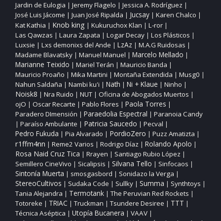
Jardin de Eulogia
Jeremy Flagelo
Jessica A. Rodríguez
|
|
|
José Luis Jácome
Juan José Ripalda
Jucsay
Karen Chalco
|
|
|
|
Knob king
Kat Kathia
Kukuruchox Klan
L‑ror
|
|
|
|
Las Qawzas
Laura Zapata
Logar Decay
Los Plásticos
|
|
|
|
Luxsie
Lxs demonixs del Ande
LzAz
M.A.G Ruidosas
|
|
|
|
Madame Blavatsky
Manuel Manuel
Marcelo Mellado
|
|
|
Marianne Teixido
Mariel Terán
Mauricio Banda
|
|
|
Mauricio Proaño
Mika Martini
Montaña Extendida
Musg0
|
|
|
|
Nahun Saldaña
Nambi ku'i
Nath
Ni + Klaue
Ninho
|
|
|
|
|
Noisk8
Nra Ruido
NUT
Oficina de Abogados Muertos
|
|
|
|
ojO
Oscar Recarte
Pablo Flores
Paola Torres
|
|
|
|
Paraedolia Espectral
Paradero DImensión
Paranoia Candy
|
|
Patricia Saucedo
Paraíso Ambulante
Pecval
|
|
|
|
PordioZero
Pedro Fukuda
Pia Alvarado
Puzz Amatizta
|
|
|
|
r1ffm4nn
Reme2 Varios
Rodrigo Díaz
Rolando Apolo
|
|
|
|
Rosa Naid Cruz Tica
Rrayen
Santiago Rubio López
|
|
|
Silvana Tello
Semillero CineVivo
Sicalipsis
Sinfocaos
|
|
|
|
Sintonía Muerta
smosgasbord
Sonidazo la Verga
|
|
|
StereoCultivos
Sudaka Code
Sullky
Summa
Synthtoys
|
|
|
|
|
Tania Alejandra
Termotank
The Peruvian Red Rockets
|
|
|
TTT
Totoreke
TRIAC
Truckman
Tsundere Desiree
|
|
|
|
|
Utopía Bucanera
Técnica Aséptica
VAAV
|
|
|