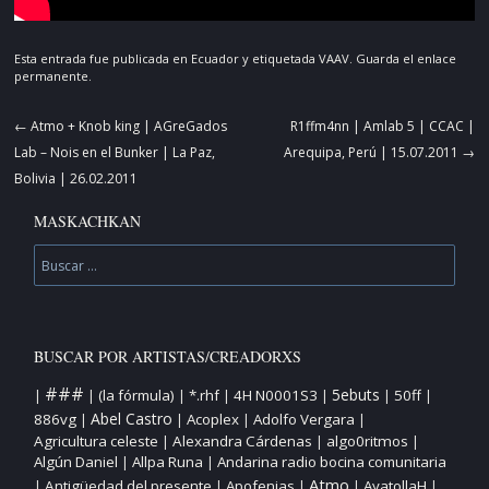
Esta entrada fue publicada en
Ecuador
y etiquetada
VAAV
. Guarda el
enlace
permanente
.
Navegador
←
Atmo + Knob king | AGreGados
R1ffm4nn | Amlab 5 | CCAC |
de
Lab – Nois en el Bunker | La Paz,
Arequipa, Perú | 15.07.2011
→
artículos
Bolivia | 26.02.2011
MASKACHKAN
Buscar
BUSCAR POR ARTISTAS/CREADORXS
###
5ebuts
(la fórmula)
*.rhf
4H N0001S3
50ff
|
|
|
|
|
|
|
Abel Castro
886vg
Acoplex
Adolfo Vergara
|
|
|
|
Agricultura celeste
Alexandra Cárdenas
algo0ritmos
|
|
|
Algún Daniel
Allpa Runa
Andarina radio bocina comunitaria
|
|
Atmo
Antigüedad del presente
Apofenias
AyatollaH
|
|
|
|
|