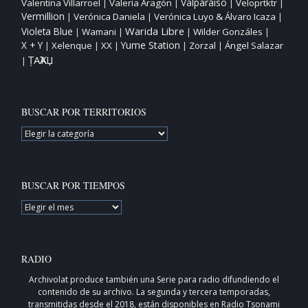
Valparaíso
Valentina Villarroel
Valeria Aragón
Veloprtktr
|
|
|
|
Vermillion
Verónica Daniela
Verónica Luyo & Álvaro Icaza
|
|
|
Warida Libre
Violeta Blue
Wamani
Wilder Gonzáles
|
|
|
|
X + Y
Yume Station
Xelenque
XX
Zorzal
Ángel Salazar
|
|
|
|
|
ȚAҠAЏ
|
BUSCAR POR TERRITORIOS
BUSCAR
POR
TERRITORIOS
BUSCAR POR TIEMPOS
BUSCAR
POR
TIEMPOS
RADIO
Archivolat produce también una
Serie para radio
difundiendo el
contenido de su archivo. La segunda y tercera temporadas,
transmitidas desde el 2018, están disponibles en
Radio Tsonami