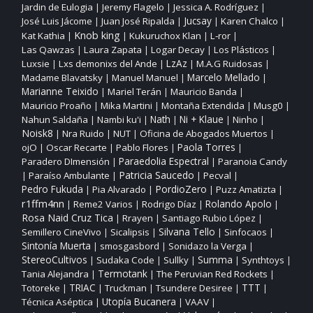
Jardin de Eulogia
Jeremy Flagelo
Jessica A. Rodríguez
|
|
|
José Luis Jácome
Juan José Ripalda
Jucsay
Karen Chalco
|
|
|
|
Knob king
Kat Kathia
Kukuruchox Klan
L‑ror
|
|
|
|
Las Qawzas
Laura Zapata
Logar Decay
Los Plásticos
|
|
|
|
Luxsie
Lxs demonixs del Ande
LzAz
M.A.G Ruidosas
|
|
|
|
Madame Blavatsky
Manuel Manuel
Marcelo Mellado
|
|
|
Marianne Teixido
Mariel Terán
Mauricio Banda
|
|
|
Mauricio Proaño
Mika Martini
Montaña Extendida
Musg0
|
|
|
|
Nahun Saldaña
Nambi ku'i
Nath
Ni + Klaue
Ninho
|
|
|
|
|
Noisk8
Nra Ruido
NUT
Oficina de Abogados Muertos
|
|
|
|
ojO
Oscar Recarte
Pablo Flores
Paola Torres
|
|
|
|
Paraedolia Espectral
Paradero DImensión
Paranoia Candy
|
|
Patricia Saucedo
Paraíso Ambulante
Pecval
|
|
|
|
PordioZero
Pedro Fukuda
Pia Alvarado
Puzz Amatizta
|
|
|
|
r1ffm4nn
Reme2 Varios
Rodrigo Díaz
Rolando Apolo
|
|
|
|
Rosa Naid Cruz Tica
Rrayen
Santiago Rubio López
|
|
|
Silvana Tello
Semillero CineVivo
Sicalipsis
Sinfocaos
|
|
|
|
Sintonía Muerta
smosgasbord
Sonidazo la Verga
|
|
|
StereoCultivos
Sudaka Code
Sullky
Summa
Synthtoys
|
|
|
|
|
Tania Alejandra
Termotank
The Peruvian Red Rockets
|
|
|
TTT
Totoreke
TRIAC
Truckman
Tsundere Desiree
|
|
|
|
|
Utopía Bucanera
Técnica Aséptica
VAAV
|
|
|