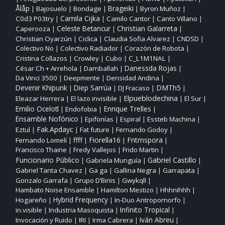
Ålåp
Bajosuelo
Bondage
Brageiki
Byron Muñoz
|
|
|
|
|
Camila Cijka
C0d3 P03try
Camilo Cantor
Canto Villano
|
|
|
|
Christian Galarreta
Caperooza
Celeste Betancur
|
|
|
Christian Oyarzún
Ciclica
Claudia Sofia Alvarez
CNDSD
|
|
|
|
Colectivo No
Colectivo Radiador
Corazón de Robota
|
|
|
Cristina Collazos
Crowley
Cubo
C_L1M1NAL
|
|
|
|
César Ch + Arrehola
Damballah
Danessda Rojas
|
|
|
Da Vinci 3500
Deepmente
Densidad Andina
|
|
|
DMTh5
Devenir Khipunk
Diep Sarrúa
DJ Fracaso
|
|
|
|
Elpueblodechina
Eleazar Herrera
El lazo invisible
El Sur
|
|
|
|
Enrique Trelles
Emilio Ocelotl
Endofobia
|
|
|
Ensamble Nofónico
Epifonías
Espiral
Essteb Machina
|
|
|
|
Fak.Apdayc
Eztul
Fat future
Fernando Godoy
|
|
|
|
ffff
Fiorella16
Fntmspora
Fernando Lomelí
|
|
|
|
Francisco Thaine
Fredy Vallejos
Frido Martin
|
|
|
Funcionario Público
Gabriel Castillo
Gabriela Munguía
|
|
|
Gabriel Tanta Chavez
Ga ga
Gallina Negra
Garrapata
|
|
|
|
Gonzalo Garrafa
Grupo D’Binis
Gwykqll
|
|
|
Hambato Noise Ensamble
Hamilton Mestizo
Hhhnihhh
|
|
|
Hogareño
Hybrid Frequency
In‑Duo Antropomorfo
|
|
|
Infinito Tropical
in.visible
Industria Masoquista
|
|
|
Invocación y Ruido
IRI
Irma Cabrera
Iván Abreu
|
|
|
|