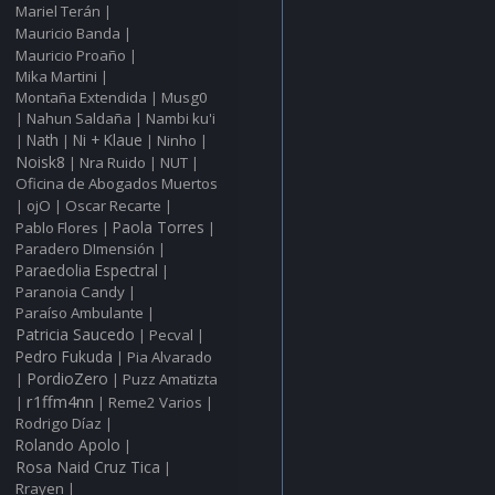
Mariel Terán
|
Mauricio Banda
|
Mauricio Proaño
|
Mika Martini
|
Montaña Extendida
Musg0
|
Nahun Saldaña
Nambi ku'i
|
|
Nath
Ni + Klaue
Ninho
|
|
|
|
Noisk8
Nra Ruido
NUT
|
|
|
Oficina de Abogados Muertos
ojO
Oscar Recarte
|
|
|
Pablo Flores
Paola Torres
|
|
Paradero DImensión
|
Paraedolia Espectral
|
Paranoia Candy
|
Paraíso Ambulante
|
Patricia Saucedo
Pecval
|
|
Pedro Fukuda
Pia Alvarado
|
PordioZero
Puzz Amatizta
|
|
r1ffm4nn
Reme2 Varios
|
|
|
Rodrigo Díaz
|
Rolando Apolo
|
Rosa Naid Cruz Tica
|
Rrayen
|