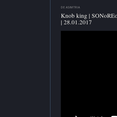
DE
ASIMTRIA
Knob king | SONoREoIR
| 28.01.2017