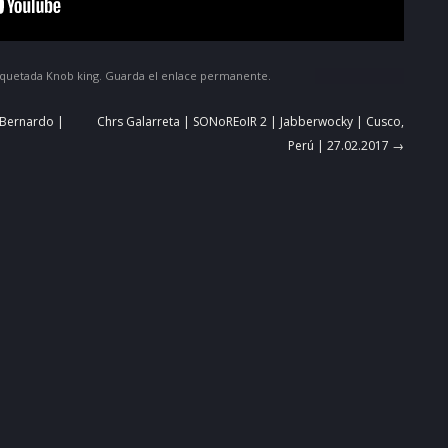
iquetada
Knob king
. Guarda el
enlace permanente
.
n Bernardo |
Chrs Galarreta | SONoREoIR 2 | Jabberwocky | Cusco,
Perú | 27.02.2017
→