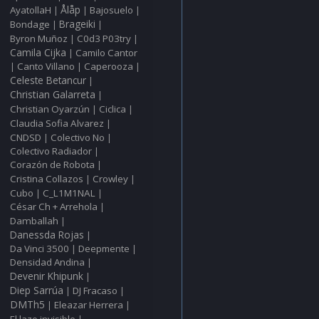
Ålåp
AyatollaH
Bajosuelo
|
|
|
Bondage
Brageiki
|
|
Byron Muñoz
C0d3 P03try
|
|
Camila Cijka
Camilo Cantor
|
Canto Villano
Caperooza
|
|
|
Celeste Betancur
|
Christian Galarreta
|
Christian Oyarzún
Ciclica
|
|
Claudia Sofia Alvarez
|
CNDSD
Colectivo No
|
|
Colectivo Radiador
|
Corazón de Robota
|
Cristina Collazos
Crowley
|
|
Cubo
C_L1M1NAL
|
|
César Ch + Arrehola
|
Damballah
|
Danessda Rojas
|
Da Vinci 3500
Deepmente
|
|
Densidad Andina
|
Devenir Khipunk
|
Diep Sarrúa
DJ Fracaso
|
|
DMTh5
Eleazar Herrera
|
|
El lazo invisible