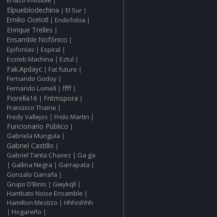
|
Elpueblodechina
El Sur
|
|
Emilio Ocelotl
Endofobia
|
|
Enrique Trelles
|
Ensamble Nofónico
|
Epifonías
Espiral
|
|
Essteb Machina
Eztul
|
|
Fak.Apdayc
Fat future
|
|
Fernando Godoy
|
ffff
Fernando Lomelí
|
|
Fiorella16
Fntmspora
|
|
Francisco Thaine
|
Fredy Vallejos
Frido Martin
|
|
Funcionario Público
|
Gabriela Munguía
|
Gabriel Castillo
|
Gabriel Tanta Chavez
Ga ga
|
Gallina Negra
Garrapata
|
|
|
Gonzalo Garrafa
|
Grupo D’Binis
Gwykqll
|
|
Hambato Noise Ensamble
|
Hamilton Mestizo
Hhhnihhh
|
Hogareño
|
|