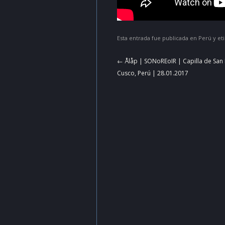
Esta entrada fue publicada en
Perú
y et
Navegador
←
Ålåp | SONoREoIR | Capilla de Sa
de
Cusco, Perú | 28.01.2017
artículos