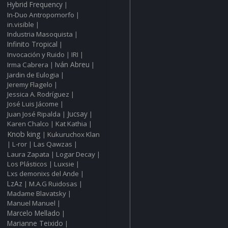
Hybrid Frequency
|
In‑Duo Antropomorfo
|
in.visible
|
Industria Masoquista
|
Infinito Tropical
|
Invocación y Ruido
IRI
|
|
Irma Cabrera
Iván Abreu
|
|
Jardin de Eulogia
|
Jeremy Flagelo
|
Jessica A. Rodríguez
|
José Luis Jácome
|
Juan José Ripalda
Jucsay
|
|
Karen Chalco
Kat Kathia
|
|
Knob king
Kukuruchox Klan
|
L‑ror
Las Qawzas
|
|
|
Laura Zapata
Logar Decay
|
|
Los Plásticos
Luxsie
|
|
Lxs demonixs del Ande
|
LzAz
M.A.G Ruidosas
|
|
Madame Blavatsky
|
Manuel Manuel
|
Marcelo Mellado
|
Marianne Teixido
|