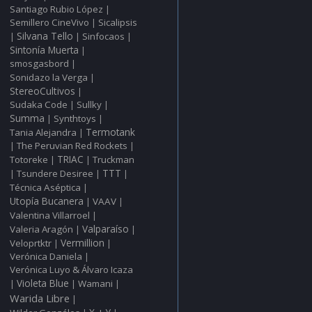
Santiago Rubio López
|
Semillero CineVivo
Sicalipsis
|
Silvana Tello
Sinfocaos
|
|
|
Sintonía Muerta
|
smosgasbord
|
Sonidazo la Verga
|
StereoCultivos
|
Sudaka Code
Sullky
|
|
Summa
Synthtoys
|
|
Tania Alejandra
Termotank
|
The Peruvian Red Rockets
|
|
Totoreke
TRIAC
Truckman
|
|
TTT
Tsundere Desiree
|
|
|
Técnica Aséptica
|
Utopía Bucanera
VAAV
|
|
Valentina Villarroel
|
Valparaíso
Valeria Aragón
|
|
Vermillion
Veloprtktr
|
|
Verónica Daniela
|
Verónica Luyo & Álvaro Icaza
Violeta Blue
Wamani
|
|
|
Warida Libre
|