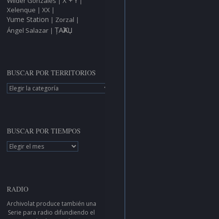
X + Y
Wilder Gonzáles
|
|
Xelenque
XX
|
|
Yume Station
Zorzal
|
|
ȚAҠAЏ
Ángel Salazar
|
BUSCAR POR TERRITORIOS
BUSCAR
POR
TERRITORIOS
BUSCAR POR TIEMPOS
BUSCAR
POR
TIEMPOS
RADIO
Archivolat produce también una
Serie para radio
difundiendo el