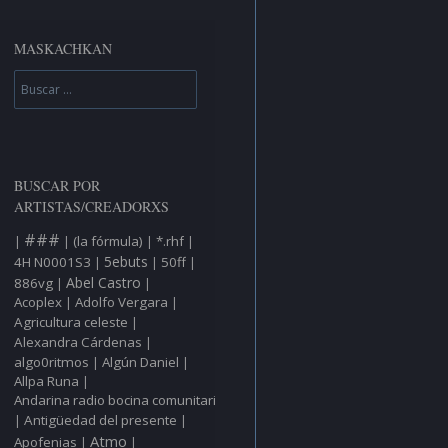
MASKACHKAN
Buscar
BUSCAR POR
ARTISTAS/CREADORXS
###
(la fórmula)
*.rhf
|
|
|
|
5ebuts
4H N0001S3
50ff
|
|
|
Abel Castro
886vg
|
|
Acoplex
Adolfo Vergara
|
|
Agricultura celeste
|
Alexandra Cárdenas
|
algo0ritmos
Algún Daniel
|
|
Allpa Runa
|
Andarina radio bocina comunitaria
Antigüedad del presente
|
|
Atmo
Apofenias
|
|