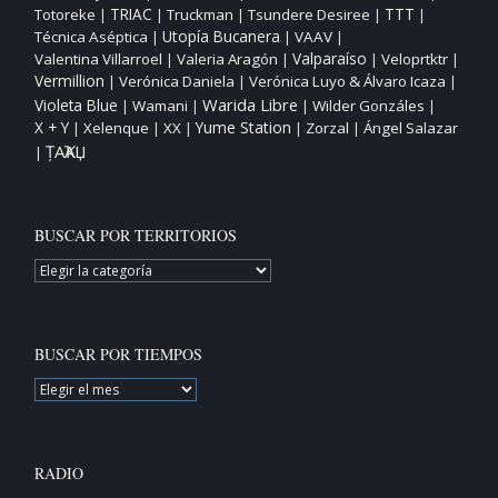
TTT
Totoreke
TRIAC
Truckman
Tsundere Desiree
|
|
|
|
|
Utopía Bucanera
Técnica Aséptica
VAAV
|
|
|
Valparaíso
Valentina Villarroel
Valeria Aragón
Veloprtktr
|
|
|
|
Vermillion
Verónica Daniela
Verónica Luyo & Álvaro Icaza
|
|
|
Warida Libre
Violeta Blue
Wamani
Wilder Gonzáles
|
|
|
|
X + Y
Yume Station
Xelenque
XX
Zorzal
Ángel Salazar
|
|
|
|
|
ȚAҠAЏ
|
BUSCAR POR TERRITORIOS
BUSCAR
POR
TERRITORIOS
BUSCAR POR TIEMPOS
BUSCAR
POR
TIEMPOS
RADIO