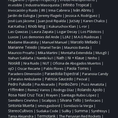
Infinito Tropical
in.visible
Industria Masoquista
|
|
|
Invocación y Ruido
IRI
Irma Cabrera
Iván Abreu
|
|
|
|
Jardin de Eulogia
Jeremy Flagelo
Jessica A. Rodríguez
|
|
|
José Luis Jácome
Juan José Ripalda
Jucsay
Karen Chalco
|
|
|
|
Knob king
Kat Kathia
Kukuruchox Klan
L‑ror
|
|
|
|
Las Qawzas
Laura Zapata
Logar Decay
Los Plásticos
|
|
|
|
Luxsie
Lxs demonixs del Ande
LzAz
M.A.G Ruidosas
|
|
|
|
Madame Blavatsky
Manuel Manuel
Marcelo Mellado
|
|
|
Marianne Teixido
Mariel Terán
Mauricio Banda
|
|
|
Mauricio Proaño
Mika Martini
Montaña Extendida
Musg0
|
|
|
|
Nahun Saldaña
Nambi ku'i
Nath
Ni + Klaue
Ninho
|
|
|
|
|
Noisk8
Nra Ruido
NUT
Oficina de Abogados Muertos
|
|
|
|
ojO
Oscar Recarte
Pablo Flores
Paola Torres
|
|
|
|
Paraedolia Espectral
Paradero DImensión
Paranoia Candy
|
|
Patricia Saucedo
Paraíso Ambulante
Pecval
|
|
|
|
PordioZero
Pedro Fukuda
Pia Alvarado
Puzz Amatizta
|
|
|
|
r1ffm4nn
Reme2 Varios
Rodrigo Díaz
Rolando Apolo
|
|
|
|
Rosa Naid Cruz Tica
Rrayen
Santiago Rubio López
|
|
|
Silvana Tello
Semillero CineVivo
Sicalipsis
Sinfocaos
|
|
|
|
Sintonía Muerta
smosgasbord
Sonidazo la Verga
|
|
|
StereoCultivos
Sudaka Code
Sullky
Summa
Synthtoys
|
|
|
|
|
Tania Alejandra
Termotank
The Peruvian Red Rockets
|
|
|