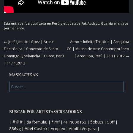
Esta entrada fue publicada en
Perú
y etiquetada
Fak.Apdayc
. Guarda el
enlace
permanente
.
Navegador
←
José Ignacio López | Arte +
Atmo + Infinito Tropical | Arequipa
de
Electrónica | Convento de Santo
CC | Museo de Arte Contemporáneo
artículos
Domingo Qorikancha | Cusco, Perú
| Arequipa, Perú | 23.11.2012
→
| 11.11.2012
MASKACHKAN
Buscar
BUSCAR POR ARTISTAS/CREADORXS
###
5ebuts
(la fórmula)
*.rhf
4H N0001S3
50ff
|
|
|
|
|
|
|
Abel Castro
886vg
Acoplex
Adolfo Vergara
|
|
|
|