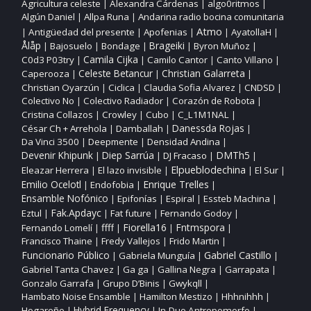
Agricultura celeste
Alexandra Cárdenas
algo0ritmos
|
|
|
Algún Daniel
Allpa Runa
Andarina radio bocina comunitaria
|
|
Atmo
Antigüedad del presente
Apofenias
AyatollaH
|
|
|
|
|
Ålåp
Bajosuelo
Bondage
Brageiki
Byron Muñoz
|
|
|
|
|
Camila Cijka
C0d3 P03try
Camilo Cantor
Canto Villano
|
|
|
|
Christian Galarreta
Caperooza
Celeste Betancur
|
|
|
Christian Oyarzún
Ciclica
Claudia Sofia Alvarez
CNDSD
|
|
|
|
Colectivo No
Colectivo Radiador
Corazón de Robota
|
|
|
Cristina Collazos
Crowley
Cubo
C_L1M1NAL
|
|
|
|
César Ch + Arrehola
Damballah
Danessda Rojas
|
|
|
Da Vinci 3500
Deepmente
Densidad Andina
|
|
|
DMTh5
Devenir Khipunk
Diep Sarrúa
DJ Fracaso
|
|
|
|
Elpueblodechina
Eleazar Herrera
El lazo invisible
El Sur
|
|
|
|
Enrique Trelles
Emilio Ocelotl
Endofobia
|
|
|
Ensamble Nofónico
Epifonías
Espiral
Essteb Machina
|
|
|
|
Fak.Apdayc
Eztul
Fat future
Fernando Godoy
|
|
|
|
ffff
Fiorella16
Fntmspora
Fernando Lomelí
|
|
|
|
Francisco Thaine
Fredy Vallejos
Frido Martin
|
|
|
Funcionario Público
Gabriel Castillo
Gabriela Munguía
|
|
|
Gabriel Tanta Chavez
Ga ga
Gallina Negra
Garrapata
|
|
|
|
Gonzalo Garrafa
Grupo D’Binis
Gwykqll
|
|
|
Hambato Noise Ensamble
Hamilton Mestizo
Hhhnihhh
|
|
|
Hogareño
Hybrid Frequency
In‑Duo Antropomorfo
|
|
|