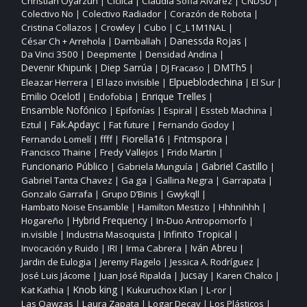
Christian Oyarzún
Ciclica
Claudia Sofia Alvarez
CNDSD
|
|
|
|
Colectivo No
Colectivo Radiador
Corazón de Robota
|
|
|
Cristina Collazos
Crowley
Cubo
C_L1M1NAL
|
|
|
|
César Ch + Arrehola
Damballah
Danessda Rojas
|
|
|
Da Vinci 3500
Deepmente
Densidad Andina
|
|
|
DMTh5
Devenir Khipunk
Diep Sarrúa
DJ Fracaso
|
|
|
|
Elpueblodechina
Eleazar Herrera
El lazo invisible
El Sur
|
|
|
|
Enrique Trelles
Emilio Ocelotl
Endofobia
|
|
|
Ensamble Nofónico
Epifonías
Espiral
Essteb Machina
|
|
|
|
Fak.Apdayc
Eztul
Fat future
Fernando Godoy
|
|
|
|
ffff
Fiorella16
Fntmspora
Fernando Lomelí
|
|
|
|
Francisco Thaine
Fredy Vallejos
Frido Martin
|
|
|
Funcionario Público
Gabriel Castillo
Gabriela Munguía
|
|
|
Gabriel Tanta Chavez
Ga ga
Gallina Negra
Garrapata
|
|
|
|
Gonzalo Garrafa
Grupo D’Binis
Gwykqll
|
|
|
Hambato Noise Ensamble
Hamilton Mestizo
Hhhnihhh
|
|
|
Hogareño
Hybrid Frequency
In‑Duo Antropomorfo
|
|
|
Infinito Tropical
in.visible
Industria Masoquista
|
|
|
Invocación y Ruido
IRI
Irma Cabrera
Iván Abreu
|
|
|
|
Jardin de Eulogia
Jeremy Flagelo
Jessica A. Rodríguez
|
|
|
José Luis Jácome
Juan José Ripalda
Jucsay
Karen Chalco
|
|
|
|
Knob king
Kat Kathia
Kukuruchox Klan
L‑ror
|
|
|
|
Las Qawzas
Laura Zapata
Logar Decay
Los Plásticos
|
|
|
|