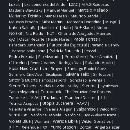
Luxsie
Lxs demonixs del Ande
LzAz
M.A.G Ruidosas
|
|
|
|
Madame Blavatsky
Manuel Manuel
Marcelo Mellado
|
|
|
Marianne Teixido
Mariel Terán
Mauricio Banda
|
|
|
Mauricio Proaño
Mika Martini
Montaña Extendida
Musg0
|
|
|
|
Nahun Saldaña
Nambi ku'i
Nath
Ni + Klaue
Ninho
|
|
|
|
|
Noisk8
Nra Ruido
NUT
Oficina de Abogados Muertos
|
|
|
|
ojO
Oscar Recarte
Pablo Flores
Paola Torres
|
|
|
|
Paraedolia Espectral
Paradero DImensión
Paranoia Candy
|
|
Patricia Saucedo
Paraíso Ambulante
Pecval
|
|
|
|
PordioZero
Pedro Fukuda
Pia Alvarado
Puzz Amatizta
|
|
|
|
r1ffm4nn
Reme2 Varios
Rodrigo Díaz
Rolando Apolo
|
|
|
|
Rosa Naid Cruz Tica
Rrayen
Santiago Rubio López
|
|
|
Silvana Tello
Semillero CineVivo
Sicalipsis
Sinfocaos
|
|
|
|
Sintonía Muerta
smosgasbord
Sonidazo la Verga
|
|
|
StereoCultivos
Sudaka Code
Sullky
Summa
Synthtoys
|
|
|
|
|
Tania Alejandra
Termotank
The Peruvian Red Rockets
|
|
|
TTT
Totoreke
TRIAC
Truckman
Tsundere Desiree
|
|
|
|
|
Utopía Bucanera
Técnica Aséptica
VAAV
|
|
|
Valparaíso
Valentina Villarroel
Valeria Aragón
Veloprtktr
|
|
|
|
Vermillion
Verónica Daniela
Verónica Luyo & Álvaro Icaza
|
|
|
Warida Libre
Violeta Blue
Wamani
Wilder Gonzáles
|
|
|
|
X + Y
Yume Station
Xelenque
XX
Zorzal
Ángel Salazar
|
|
|
|
|