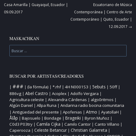
de
Casa Amarilla | Guayaquil, Ecuador |
Ecuatoriano de Música
artículos
09.09.2017
Contemporánea | Centro de Arte
Contemporáneo | Quito, Ecuador |
12.09.2017
→
MASKACHKAN
Buscar
BUSCAR POR ARTISTAS/CREADORXS
###
5ebuts
(la fórmula)
*.rhf
4H N0001S3
50ff
|
|
|
|
|
|
|
Abel Castro
886vg
Acoplex
Adolfo Vergara
|
|
|
|
Agricultura celeste
Alexandra Cárdenas
algo0ritmos
|
|
|
Algún Daniel
Allpa Runa
Andarina radio bocina comunitaria
|
|
Atmo
Antigüedad del presente
Apofenias
AyatollaH
|
|
|
|
|
Ålåp
Bajosuelo
Bondage
Brageiki
Byron Muñoz
|
|
|
|
|
Camila Cijka
C0d3 P03try
Camilo Cantor
Canto Villano
|
|
|
|
Christian Galarreta
Caperooza
Celeste Betancur
|
|
|