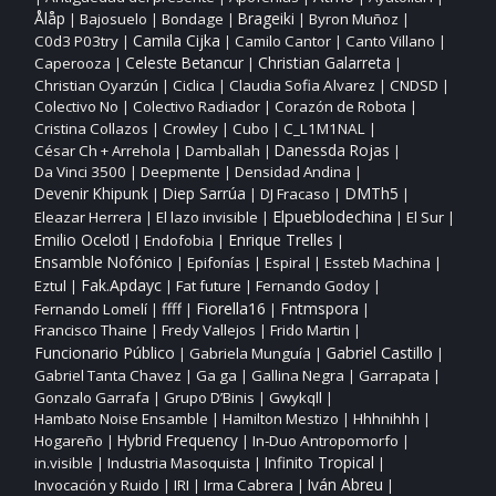
Ålåp
Bajosuelo
Bondage
Brageiki
Byron Muñoz
|
|
|
|
|
Camila Cijka
C0d3 P03try
Camilo Cantor
Canto Villano
|
|
|
|
Christian Galarreta
Caperooza
Celeste Betancur
|
|
|
Christian Oyarzún
Ciclica
Claudia Sofia Alvarez
CNDSD
|
|
|
|
Colectivo No
Colectivo Radiador
Corazón de Robota
|
|
|
Cristina Collazos
Crowley
Cubo
C_L1M1NAL
|
|
|
|
César Ch + Arrehola
Damballah
Danessda Rojas
|
|
|
Da Vinci 3500
Deepmente
Densidad Andina
|
|
|
DMTh5
Devenir Khipunk
Diep Sarrúa
DJ Fracaso
|
|
|
|
Elpueblodechina
Eleazar Herrera
El lazo invisible
El Sur
|
|
|
|
Enrique Trelles
Emilio Ocelotl
Endofobia
|
|
|
Ensamble Nofónico
Epifonías
Espiral
Essteb Machina
|
|
|
|
Fak.Apdayc
Eztul
Fat future
Fernando Godoy
|
|
|
|
ffff
Fiorella16
Fntmspora
Fernando Lomelí
|
|
|
|
Francisco Thaine
Fredy Vallejos
Frido Martin
|
|
|
Funcionario Público
Gabriel Castillo
Gabriela Munguía
|
|
|
Gabriel Tanta Chavez
Ga ga
Gallina Negra
Garrapata
|
|
|
|
Gonzalo Garrafa
Grupo D’Binis
Gwykqll
|
|
|
Hambato Noise Ensamble
Hamilton Mestizo
Hhhnihhh
|
|
|
Hogareño
Hybrid Frequency
In‑Duo Antropomorfo
|
|
|
Infinito Tropical
in.visible
Industria Masoquista
|
|
|
Invocación y Ruido
IRI
Irma Cabrera
Iván Abreu
|
|
|
|