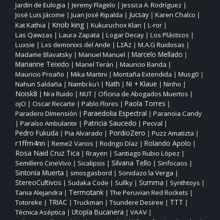
Jardin de Eulogia
Jeremy Flagelo
Jessica A. Rodríguez
|
|
|
José Luis Jácome
Juan José Ripalda
Jucsay
Karen Chalco
|
|
|
|
Knob king
Kat Kathia
Kukuruchox Klan
L‑ror
|
|
|
|
Las Qawzas
Laura Zapata
Logar Decay
Los Plásticos
|
|
|
|
Luxsie
Lxs demonixs del Ande
LzAz
M.A.G Ruidosas
|
|
|
|
Madame Blavatsky
Manuel Manuel
Marcelo Mellado
|
|
|
Marianne Teixido
Mariel Terán
Mauricio Banda
|
|
|
Mauricio Proaño
Mika Martini
Montaña Extendida
Musg0
|
|
|
|
Nahun Saldaña
Nambi ku'i
Nath
Ni + Klaue
Ninho
|
|
|
|
|
Noisk8
Nra Ruido
NUT
Oficina de Abogados Muertos
|
|
|
|
ojO
Oscar Recarte
Pablo Flores
Paola Torres
|
|
|
|
Paraedolia Espectral
Paradero DImensión
Paranoia Candy
|
|
Patricia Saucedo
Paraíso Ambulante
Pecval
|
|
|
|
PordioZero
Pedro Fukuda
Pia Alvarado
Puzz Amatizta
|
|
|
|
r1ffm4nn
Reme2 Varios
Rodrigo Díaz
Rolando Apolo
|
|
|
|
Rosa Naid Cruz Tica
Rrayen
Santiago Rubio López
|
|
|
Silvana Tello
Semillero CineVivo
Sicalipsis
Sinfocaos
|
|
|
|
Sintonía Muerta
smosgasbord
Sonidazo la Verga
|
|
|
StereoCultivos
Sudaka Code
Sullky
Summa
Synthtoys
|
|
|
|
|
Tania Alejandra
Termotank
The Peruvian Red Rockets
|
|
|
TTT
Totoreke
TRIAC
Truckman
Tsundere Desiree
|
|
|
|
|
Utopía Bucanera
Técnica Aséptica
VAAV
|
|
|