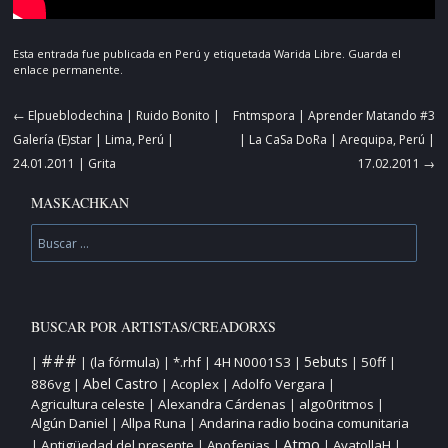
Esta entrada fue publicada en
Perú
y etiquetada
Warida Libre
. Guarda el
enlace permanente
.
Navegador
←
Elpueblodechina | Ruido Bonito |
Fntmspora | Aprender Matando #3
de
Galería (E)star | Lima, Perú |
| La CaSa DoRa | Arequipa, Perú |
artículos
24.01.2011 | Grita
17.02.2011
→
MASKACHKAN
Buscar
BUSCAR POR ARTISTAS/CREADORXS
###
5ebuts
(la fórmula)
*.rhf
4H N0001S3
50ff
|
|
|
|
|
|
|
Abel Castro
886vg
Acoplex
Adolfo Vergara
|
|
|
|
Agricultura celeste
Alexandra Cárdenas
algo0ritmos
|
|
|
Algún Daniel
Allpa Runa
Andarina radio bocina comunitaria
|
|
Atmo
Antigüedad del presente
Apofenias
AyatollaH
|
|
|
|
|