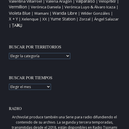
Valparaíso
Valentina Villarroel
Valeria Aragón
Veloprtktr
|
|
|
|
Vermillion
Verónica Daniela
Verónica Luyo & Álvaro Icaza
|
|
|
Warida Libre
Violeta Blue
Wamani
Wilder Gonzáles
|
|
|
|
X + Y
Yume Station
Xelenque
XX
Zorzal
Ángel Salazar
|
|
|
|
|
ȚAҠAЏ
|
BUSCAR POR TERRITORIOS
BUSCAR
POR
TERRITORIOS
BUSCAR POR TIEMPOS
BUSCAR
POR
TIEMPOS
RADIO
Archivolat produce también una
Serie para radio
difundiendo el
contenido de su archivo. La segunda y tercera temporadas,
transmitidas desde el 2018, están disponibles en
Radio Tsonami