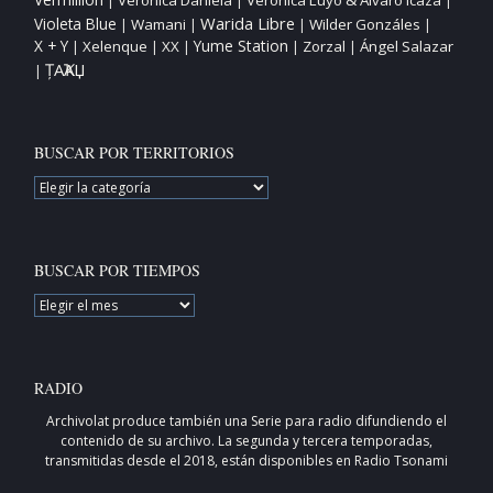
|
|
|
Warida Libre
Violeta Blue
Wamani
Wilder Gonzáles
|
|
|
|
X + Y
Yume Station
Xelenque
XX
Zorzal
Ángel Salazar
|
|
|
|
|
ȚAҠAЏ
|
BUSCAR POR TERRITORIOS
BUSCAR
POR
TERRITORIOS
BUSCAR POR TIEMPOS
BUSCAR
POR
TIEMPOS
RADIO
Archivolat produce también una
Serie para radio
difundiendo el
contenido de su archivo. La segunda y tercera temporadas,
transmitidas desde el 2018, están disponibles en
Radio Tsonami