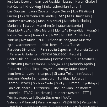
José Luis Jácome
Juan José Ripalda
Jucsay
Karen Chalco
|
|
|
|
Knob king
Kat Kathia
Kukuruchox Klan
L‑ror
|
|
|
|
Las Qawzas
Laura Zapata
Logar Decay
Los Plásticos
|
|
|
|
Luxsie
Lxs demonixs del Ande
LzAz
M.A.G Ruidosas
|
|
|
|
Madame Blavatsky
Manuel Manuel
Marcelo Mellado
|
|
|
Marianne Teixido
Mariel Terán
Mauricio Banda
|
|
|
Mauricio Proaño
Mika Martini
Montaña Extendida
Musg0
|
|
|
|
Nahun Saldaña
Nambi ku'i
Nath
Ni + Klaue
Ninho
|
|
|
|
|
Noisk8
Nra Ruido
NUT
Oficina de Abogados Muertos
|
|
|
|
ojO
Oscar Recarte
Pablo Flores
Paola Torres
|
|
|
|
Paraedolia Espectral
Paradero DImensión
Paranoia Candy
|
|
Patricia Saucedo
Paraíso Ambulante
Pecval
|
|
|
|
PordioZero
Pedro Fukuda
Pia Alvarado
Puzz Amatizta
|
|
|
|
r1ffm4nn
Reme2 Varios
Rodrigo Díaz
Rolando Apolo
|
|
|
|
Rosa Naid Cruz Tica
Rrayen
Santiago Rubio López
|
|
|
Silvana Tello
Semillero CineVivo
Sicalipsis
Sinfocaos
|
|
|
|
Sintonía Muerta
smosgasbord
Sonidazo la Verga
|
|
|
StereoCultivos
Sudaka Code
Sullky
Summa
Synthtoys
|
|
|
|
|
Tania Alejandra
Termotank
The Peruvian Red Rockets
|
|
|
TTT
Totoreke
TRIAC
Truckman
Tsundere Desiree
|
|
|
|
|
Utopía Bucanera
Técnica Aséptica
VAAV
|
|
|
Valparaíso
Valentina Villarroel
Valeria Aragón
Veloprtktr
|
|
|
|
Vermillion
Verónica Daniela
Verónica Luyo & Álvaro Icaza