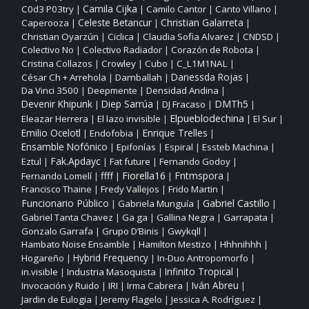
Camila Cijka
C0d3 P03try
Camilo Cantor
Canto Villano
|
|
|
|
Christian Galarreta
Caperooza
Celeste Betancur
|
|
|
Christian Oyarzún
Ciclica
Claudia Sofia Alvarez
CNDSD
|
|
|
|
Colectivo No
Colectivo Radiador
Corazón de Robota
|
|
|
Cristina Collazos
Crowley
Cubo
C_L1M1NAL
|
|
|
|
César Ch + Arrehola
Damballah
Danessda Rojas
|
|
|
Da Vinci 3500
Deepmente
Densidad Andina
|
|
|
DMTh5
Devenir Khipunk
Diep Sarrúa
DJ Fracaso
|
|
|
|
Elpueblodechina
Eleazar Herrera
El lazo invisible
El Sur
|
|
|
|
Enrique Trelles
Emilio Ocelotl
Endofobia
|
|
|
Ensamble Nofónico
Epifonías
Espiral
Essteb Machina
|
|
|
|
Fak.Apdayc
Eztul
Fat future
Fernando Godoy
|
|
|
|
ffff
Fiorella16
Fntmspora
Fernando Lomelí
|
|
|
|
Francisco Thaine
Fredy Vallejos
Frido Martin
|
|
|
Funcionario Público
Gabriel Castillo
Gabriela Munguía
|
|
|
Gabriel Tanta Chavez
Ga ga
Gallina Negra
Garrapata
|
|
|
|
Gonzalo Garrafa
Grupo D’Binis
Gwykqll
|
|
|
Hambato Noise Ensamble
Hamilton Mestizo
Hhhnihhh
|
|
|
Hogareño
Hybrid Frequency
In‑Duo Antropomorfo
|
|
|
Infinito Tropical
in.visible
Industria Masoquista
|
|
|
Invocación y Ruido
IRI
Irma Cabrera
Iván Abreu
|
|
|
|
Jardin de Eulogia
Jeremy Flagelo
Jessica A. Rodríguez
|
|
|