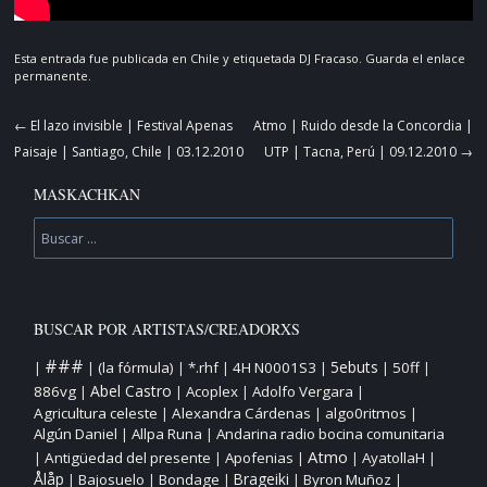
Esta entrada fue publicada en
Chile
y etiquetada
DJ Fracaso
. Guarda el
enlace
permanente
.
Navegador
←
El lazo invisible | Festival Apenas
Atmo | Ruido desde la Concordia |
de
Paisaje | Santiago, Chile | 03.12.2010
UTP | Tacna, Perú | 09.12.2010
→
artículos
MASKACHKAN
Buscar
BUSCAR POR ARTISTAS/CREADORXS
###
5ebuts
(la fórmula)
*.rhf
4H N0001S3
50ff
|
|
|
|
|
|
|
Abel Castro
886vg
Acoplex
Adolfo Vergara
|
|
|
|
Agricultura celeste
Alexandra Cárdenas
algo0ritmos
|
|
|
Algún Daniel
Allpa Runa
Andarina radio bocina comunitaria
|
|
Atmo
Antigüedad del presente
Apofenias
AyatollaH
|
|
|
|
|
Ålåp
Bajosuelo
Bondage
Brageiki
Byron Muñoz
|
|
|
|
|