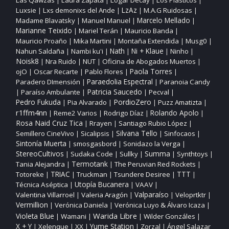
|
|
|
|
Luxsie
Lxs demonixs del Ande
LzAz
M.A.G Ruidosas
|
|
|
|
Madame Blavatsky
Manuel Manuel
Marcelo Mellado
|
|
|
Marianne Teixido
Mariel Terán
Mauricio Banda
|
|
|
Mauricio Proaño
Mika Martini
Montaña Extendida
Musg0
|
|
|
|
Nahun Saldaña
Nambi ku'i
Nath
Ni + Klaue
Ninho
|
|
|
|
|
Noisk8
Nra Ruido
NUT
Oficina de Abogados Muertos
|
|
|
|
ojO
Oscar Recarte
Pablo Flores
Paola Torres
|
|
|
|
Paraedolia Espectral
Paradero DImensión
Paranoia Candy
|
|
Patricia Saucedo
Paraíso Ambulante
Pecval
|
|
|
|
PordioZero
Pedro Fukuda
Pia Alvarado
Puzz Amatizta
|
|
|
|
r1ffm4nn
Reme2 Varios
Rodrigo Díaz
Rolando Apolo
|
|
|
|
Rosa Naid Cruz Tica
Rrayen
Santiago Rubio López
|
|
|
Silvana Tello
Semillero CineVivo
Sicalipsis
Sinfocaos
|
|
|
|
Sintonía Muerta
smosgasbord
Sonidazo la Verga
|
|
|
StereoCultivos
Sudaka Code
Sullky
Summa
Synthtoys
|
|
|
|
|
Tania Alejandra
Termotank
The Peruvian Red Rockets
|
|
|
TTT
Totoreke
TRIAC
Truckman
Tsundere Desiree
|
|
|
|
|
Utopía Bucanera
Técnica Aséptica
VAAV
|
|
|
Valparaíso
Valentina Villarroel
Valeria Aragón
Veloprtktr
|
|
|
|
Vermillion
Verónica Daniela
Verónica Luyo & Álvaro Icaza
|
|
|
Warida Libre
Violeta Blue
Wamani
Wilder Gonzáles
|
|
|
|
X + Y
Yume Station
Xelenque
XX
Zorzal
Ángel Salazar
|
|
|
|
|