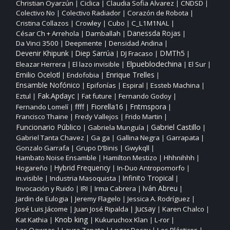
Christian Oyarzún
Ciclica
Claudia Sofia Alvarez
CNDSD
|
|
|
|
Colectivo No
Colectivo Radiador
Corazón de Robota
|
|
|
Cristina Collazos
Crowley
Cubo
C_L1M1NAL
|
|
|
|
César Ch + Arrehola
Damballah
Danessda Rojas
|
|
|
Da Vinci 3500
Deepmente
Densidad Andina
|
|
|
DMTh5
Devenir Khipunk
Diep Sarrúa
DJ Fracaso
|
|
|
|
Elpueblodechina
Eleazar Herrera
El lazo invisible
El Sur
|
|
|
|
Enrique Trelles
Emilio Ocelotl
Endofobia
|
|
|
Ensamble Nofónico
Epifonías
Espiral
Essteb Machina
|
|
|
|
Fak.Apdayc
Eztul
Fat future
Fernando Godoy
|
|
|
|
ffff
Fiorella16
Fntmspora
Fernando Lomelí
|
|
|
|
Francisco Thaine
Fredy Vallejos
Frido Martin
|
|
|
Funcionario Público
Gabriel Castillo
Gabriela Munguía
|
|
|
Gabriel Tanta Chavez
Ga ga
Gallina Negra
Garrapata
|
|
|
|
Gonzalo Garrafa
Grupo D’Binis
Gwykqll
|
|
|
Hambato Noise Ensamble
Hamilton Mestizo
Hhhnihhh
|
|
|
Hogareño
Hybrid Frequency
In‑Duo Antropomorfo
|
|
|
Infinito Tropical
in.visible
Industria Masoquista
|
|
|
Invocación y Ruido
IRI
Irma Cabrera
Iván Abreu
|
|
|
|
Jardin de Eulogia
Jeremy Flagelo
Jessica A. Rodríguez
|
|
|
José Luis Jácome
Juan José Ripalda
Jucsay
Karen Chalco
|
|
|
|
Knob king
Kat Kathia
Kukuruchox Klan
L‑ror
|
|
|
|
Las Qawzas
Laura Zapata
Logar Decay
Los Plásticos