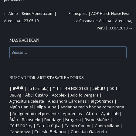
Navegador
←
Atmo | ReinoMonera.com |
Fntmspora | AQP Harsh Noise Fest |
de
Arequipa | 23.05.10
La Casona de Villalba | Arequipa,
artículos
Perú | 03.07.2010
→
MASKACHKAN
Buscar
BUSCAR POR ARTISTAS/CREADORXS
###
5ebuts
(la fórmula)
*.rhf
4H N0001S3
50ff
|
|
|
|
|
|
|
Abel Castro
886vg
Acoplex
Adolfo Vergara
|
|
|
|
Agricultura celeste
Alexandra Cárdenas
algo0ritmos
|
|
|
Algún Daniel
Allpa Runa
Andarina radio bocina comunitaria
|
|
Atmo
Antigüedad del presente
Apofenias
AyatollaH
|
|
|
|
|
Ålåp
Bajosuelo
Bondage
Brageiki
Byron Muñoz
|
|
|
|
|
Camila Cijka
C0d3 P03try
Camilo Cantor
Canto Villano
|
|
|
|
Christian Galarreta
Caperooza
Celeste Betancur
|
|
|