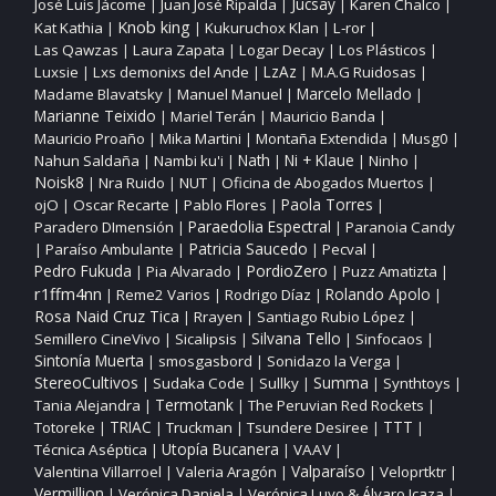
José Luis Jácome
Juan José Ripalda
Jucsay
Karen Chalco
|
|
|
|
Knob king
Kat Kathia
Kukuruchox Klan
L‑ror
|
|
|
|
Las Qawzas
Laura Zapata
Logar Decay
Los Plásticos
|
|
|
|
Luxsie
Lxs demonixs del Ande
LzAz
M.A.G Ruidosas
|
|
|
|
Madame Blavatsky
Manuel Manuel
Marcelo Mellado
|
|
|
Marianne Teixido
Mariel Terán
Mauricio Banda
|
|
|
Mauricio Proaño
Mika Martini
Montaña Extendida
Musg0
|
|
|
|
Nahun Saldaña
Nambi ku'i
Nath
Ni + Klaue
Ninho
|
|
|
|
|
Noisk8
Nra Ruido
NUT
Oficina de Abogados Muertos
|
|
|
|
ojO
Oscar Recarte
Pablo Flores
Paola Torres
|
|
|
|
Paraedolia Espectral
Paradero DImensión
Paranoia Candy
|
|
Patricia Saucedo
Paraíso Ambulante
Pecval
|
|
|
|
PordioZero
Pedro Fukuda
Pia Alvarado
Puzz Amatizta
|
|
|
|
r1ffm4nn
Reme2 Varios
Rodrigo Díaz
Rolando Apolo
|
|
|
|
Rosa Naid Cruz Tica
Rrayen
Santiago Rubio López
|
|
|
Silvana Tello
Semillero CineVivo
Sicalipsis
Sinfocaos
|
|
|
|
Sintonía Muerta
smosgasbord
Sonidazo la Verga
|
|
|
StereoCultivos
Sudaka Code
Sullky
Summa
Synthtoys
|
|
|
|
|
Tania Alejandra
Termotank
The Peruvian Red Rockets
|
|
|
TTT
Totoreke
TRIAC
Truckman
Tsundere Desiree
|
|
|
|
|
Utopía Bucanera
Técnica Aséptica
VAAV
|
|
|
Valparaíso
Valentina Villarroel
Valeria Aragón
Veloprtktr
|
|
|
|
Vermillion
Verónica Daniela
Verónica Luyo & Álvaro Icaza
|
|
|