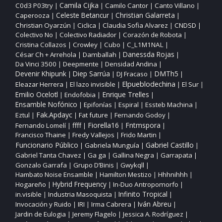
Camila Cijka
C0d3 P03try
Camilo Cantor
Canto Villano
|
|
|
|
Christian Galarreta
Caperooza
Celeste Betancur
|
|
|
Christian Oyarzún
Ciclica
Claudia Sofia Alvarez
CNDSD
|
|
|
|
Colectivo No
Colectivo Radiador
Corazón de Robota
|
|
|
Cristina Collazos
Crowley
Cubo
C_L1M1NAL
|
|
|
|
César Ch + Arrehola
Damballah
Danessda Rojas
|
|
|
Da Vinci 3500
Deepmente
Densidad Andina
|
|
|
DMTh5
Devenir Khipunk
Diep Sarrúa
DJ Fracaso
|
|
|
|
Elpueblodechina
Eleazar Herrera
El lazo invisible
El Sur
|
|
|
|
Enrique Trelles
Emilio Ocelotl
Endofobia
|
|
|
Ensamble Nofónico
Epifonías
Espiral
Essteb Machina
|
|
|
|
Fak.Apdayc
Eztul
Fat future
Fernando Godoy
|
|
|
|
ffff
Fiorella16
Fntmspora
Fernando Lomelí
|
|
|
|
Francisco Thaine
Fredy Vallejos
Frido Martin
|
|
|
Funcionario Público
Gabriel Castillo
Gabriela Munguía
|
|
|
Gabriel Tanta Chavez
Ga ga
Gallina Negra
Garrapata
|
|
|
|
Gonzalo Garrafa
Grupo D’Binis
Gwykqll
|
|
|
Hambato Noise Ensamble
Hamilton Mestizo
Hhhnihhh
|
|
|
Hogareño
Hybrid Frequency
In‑Duo Antropomorfo
|
|
|
Infinito Tropical
in.visible
Industria Masoquista
|
|
|
Invocación y Ruido
IRI
Irma Cabrera
Iván Abreu
|
|
|
|
Jardin de Eulogia
Jeremy Flagelo
Jessica A. Rodríguez
|
|
|