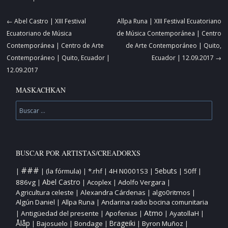
Navegador
←
Abel Castro | XIII Festival
Allpa Runa | XIII Festival Ecuatoriano
de
Ecuatoriano de Música
de Música Contemporánea | Centro
artículos
Contemporánea | Centro de Arte
de Arte Contemporáneo | Quito,
Contemporáneo | Quito, Ecuador |
Ecuador | 12.09.2017
→
12.09.2017
MASKACHKAN
Buscar
BUSCAR POR ARTISTAS/CREADORXS
###
5ebuts
(la fórmula)
*.rhf
4H N0001S3
50ff
|
|
|
|
|
|
|
Abel Castro
886vg
Acoplex
Adolfo Vergara
|
|
|
|
Agricultura celeste
Alexandra Cárdenas
algo0ritmos
|
|
|
Algún Daniel
Allpa Runa
Andarina radio bocina comunitaria
|
|
Atmo
Antigüedad del presente
Apofenias
AyatollaH
|
|
|
|
|
Ålåp
Bajosuelo
Bondage
Brageiki
Byron Muñoz
|
|
|
|
|