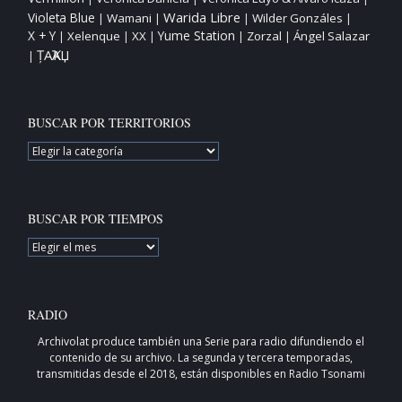
Warida Libre
Violeta Blue
Wamani
Wilder Gonzáles
|
|
|
|
X + Y
Yume Station
Xelenque
XX
Zorzal
Ángel Salazar
|
|
|
|
|
ȚAҠAЏ
|
BUSCAR POR TERRITORIOS
BUSCAR
POR
TERRITORIOS
BUSCAR POR TIEMPOS
BUSCAR
POR
TIEMPOS
RADIO
Archivolat produce también una
Serie para radio
difundiendo el
contenido de su archivo. La segunda y tercera temporadas,
transmitidas desde el 2018, están disponibles en
Radio Tsonami